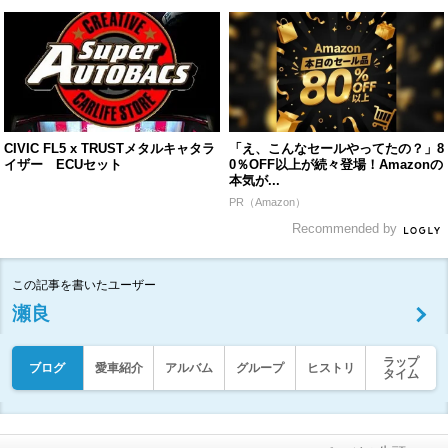
CIVIC FL5 x TRUSTメタルキャタラ
「え、こんなセールやってたの？」8
イザー ECUセット
0％OFF以上が続々登場！Amazonの
本気が...
PR（Amazon）
Recommended by
この記事を書いたユーザー
瀬良
ラップ
ブログ
愛車紹介
アルバム
グループ
ヒストリ
タイム