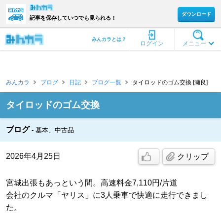
ダウンロード
記事を保存していつでも見られる！
みんカラとは？
ログイン
メニュー
みんカラ
ブログ
日記
ブログ一覧
タイロッドのゴム交換 [瀬良]
タイロッドのゴム交換
ブログ
基本、中古品
2026年4月25日
クリップ
宮城出張もあっという間。高速料金7,110円/片道
会社のクルマ「ヤリス」に3人乗車で快適に走行できまし
た。