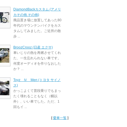
DiamondBackカスタム (アメリ
カその他 その他)
廃品置き場に放置してあった80
年代のマウンテンバイクをカス
タムしてみました。ご近所の散
歩 ...
BroozCrooz (日産 エクサ)
車いじりの熱を再燃させてくれ
た、一生忘れられない車です。
何度オーディオを作りなおした
か？ ...
Toyz Ⅳ Men (トヨタ サイノ
ス)
かっこよくて普段乗りでもまっ
たく壊れることもなく（幌以
外）、いい車でした。ただ、1
回もイ ...
[
愛車一覧
]