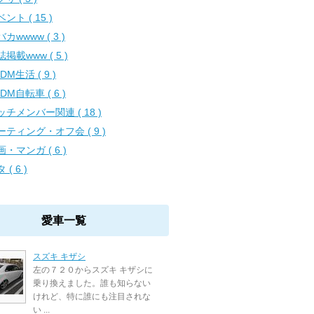
ント ( 15 )
カwwww ( 3 )
掲載www ( 5 )
DM生活 ( 9 )
DM自転車 ( 6 )
ッチメンバー関連 ( 18 )
ーティング・オフ会 ( 9 )
・マンガ ( 6 )
 ( 6 )
愛車一覧
スズキ キザシ
左の７２０からスズキ キザシに
乗り換えました。誰も知らない
けれど、特に誰にも注目されな
い ...