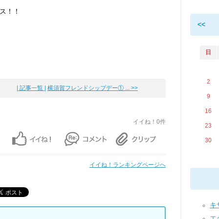
ス！！
<<
日
2
| 記事一覧 |
横須賀フレンドシップデー① ... >>
9
16
イイね！0件
23
30
イイね！ランキングページへ
キザ
エク