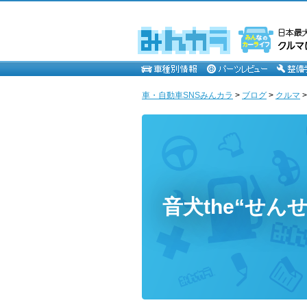
車・自動車SNSみんカラ
>
ブログ
>
クルマ
音犬the“せんせい