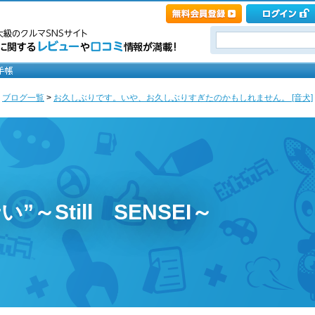
>
ブログ一覧
>
お久しぶりです。いや、お久しぶりすぎたのかもしれません。 [音犬]
”～Still SENSEI～