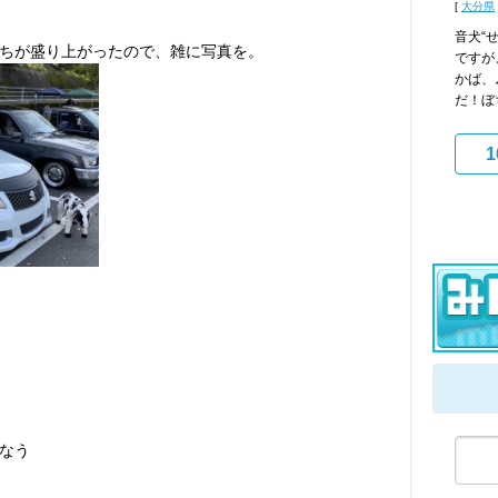
[
大分県
音犬“
ちが盛り上がったので、雑に写真を。
ですが
かば、
だ！ぼ
1
なう