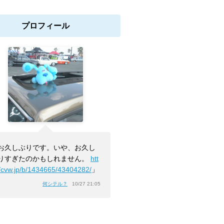
プロフィール
お久しぶりです。いや、お久し
りすぎたのかもしれません。
htt
//cvw.jp/b/1434665/43404282/
」
何シテル？
10/27 21:05