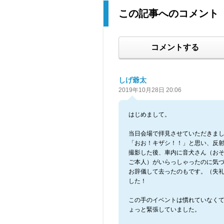
この記事へのコメント
コメントする
しげ爺太
2019年10月28日 20:06
はじめまして。
当日会場で拝見させていただきま
「おお！キザシ！！」と思い、反
撮影した後、車内に音犬さん（お
ご本人）がいらっしゃったのに気
お辞儀して去ったのもです。（失
した！
この手のイベントは慣れていなく
ょっと緊張していました。