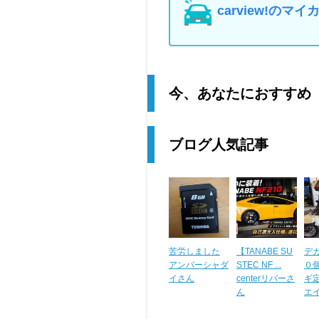
carview!の
今、あなたにおすすめ
ブログ人気記事
苦労しました
【TANABE SU
デ
アンバーシャダ
STEC NF ...
０
イさん
centerリバーさ
ギ定食
ん
エ