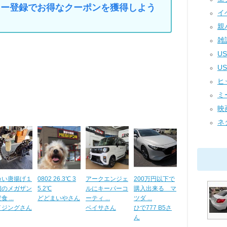
マイカー登録でお得なクーポンを獲得しよう
イベ
親バ
雑誌
US
US
ヒ
ミ
映画
ネタ
カい唐揚げ１
0802 26.3℃ 3
アークエンジェ
200万円以下で
個のメガザン
5.2℃
ルにキーパーコ
購入出来る マ
 ...
どどまいやさん
ーティ ...
ツダ ...
イジングさん
ベイサさん
ひで777 B5さ
ん