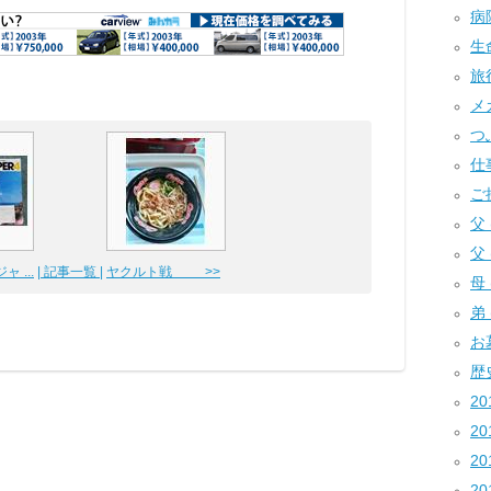
病院
生
旅行
メガ
つぶ
仕事
ご挨
父 (
父 
ャ ...
| 記事一覧 |
ヤクルト戦 >>
母 
弟 
お墓
歴史
2
20
20
20