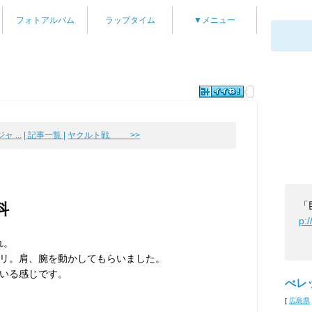
フォトアルバム
ラップタイム
▼メニュー
ャ ...
| 記事一覧 |
ヤクルト戦 >>
「
科
p:
れ。
リ。肩、腕を動かしてもらいました。
いる感じです。
べレ
[
広島県