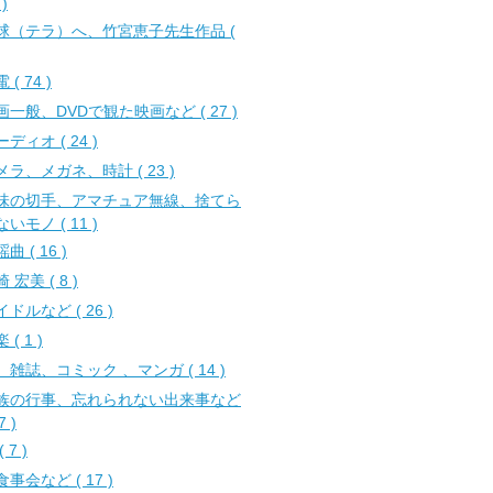
 )
球（テラ）へ、竹宮恵子先生作品 (
 ( 74 )
画一般、DVDで観た映画など ( 27 )
ディオ ( 24 )
メラ、メガネ、時計 ( 23 )
味の切手、アマチュア無線、捨てら
いモノ ( 11 )
曲 ( 16 )
 宏美 ( 8 )
ドルなど ( 26 )
 ( 1 )
、雑誌、コミック 、マンガ ( 14 )
族の行事、忘れられない出来事など
7 )
 7 )
事会など ( 17 )