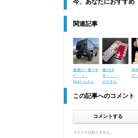
今、あなたにおすすめ
関連記事
健康が一番です
魔の12
耳
(*´ｰ｀)ゞ
月・・・
び
hiraりんさん
ひびさん
この記事へのコメント
コメントする
コメントはありません。