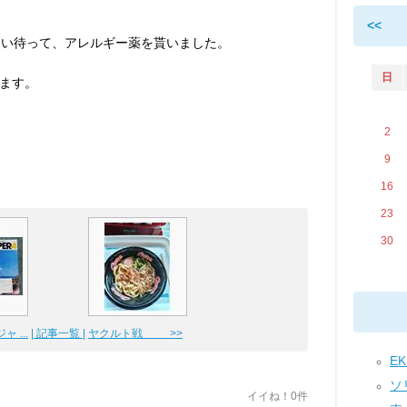
<<
らい待って、アレルギー薬を貰いました。
日
ます。
2
9
16
23
30
ャ ...
| 記事一覧 |
ヤクルト戦 >>
EK
ソリ
イイね！0件