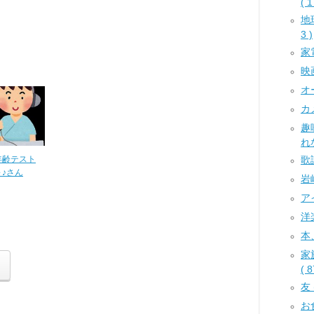
( 1
地
3 )
家電
映
オー
カ
趣
れな
年齢テスト
歌謡
～♪さん
岩崎
アイ
洋楽
本
家
( 8
友 (
お食