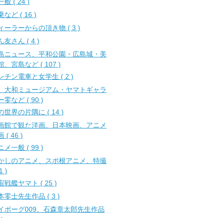
般 ( 24 )
など ( 16 )
ィーラーからの頂き物 ( 3 )
友さん ( 4 )
島ニュース、平和公園・広島城・美
館、宮島など ( 107 )
ンチン電車と女学生 ( 2 )
、大和ミュージアム・ヤマトギャラ
零など ( 90 )
の世界の片隅に ( 14 )
画館で観た洋画、日本映画、アニメ
 ( 46 )
メ一般 ( 99 )
かしのアニメ、スポ根アニメ、特撮
1 )
宙戦艦ヤマト ( 25 )
本零士先生作品 ( 3 )
イボーグ009、石森章太郎先生作品