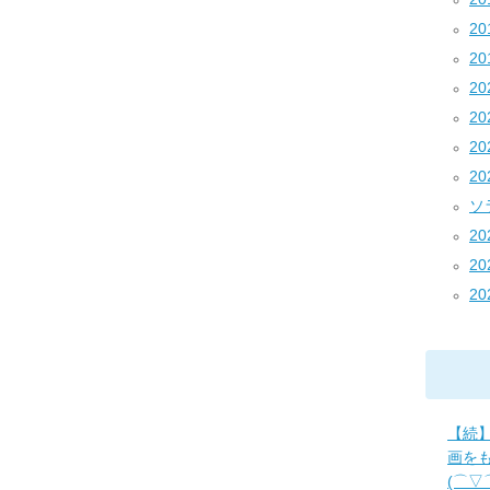
20
20
20
2
2
2
ソラ
20
20
20
【続
画を
(⌒▽