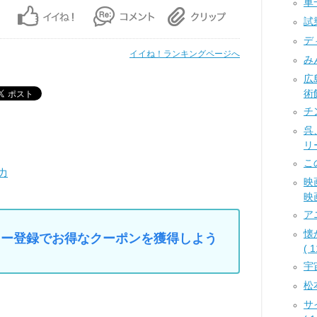
車一
試乗
デ
イイね！ランキングページへ
みん
広
術
チ
呉
リー
こ
力
映
映画
アニ
懐
マイカー登録でお得なクーポンを獲得しよう
( 1
宇
松
サ