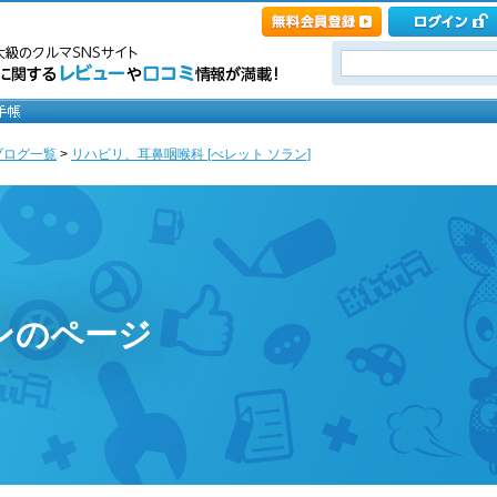
ブログ一覧
>
リハビリ、耳鼻咽喉科 [べレット ソラン]
ンのページ