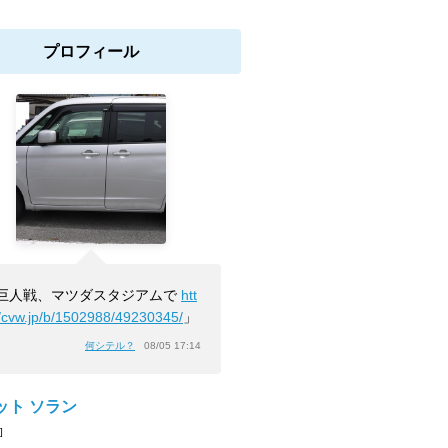
プロフィール
巨人戦、マツダスタジアムで
htt
//cvw.jp/b/1502988/49230345/
」
何シテル？
08/05 17:14
ット ソラン
]