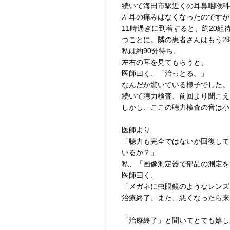
続いて海田市駅近くの耳鼻咽喉科
左耳の痛みはなくなったのですが
11時過ぎに到着すると、約20
つことに。隣の患者さんはもう2
私は約90分待ち、
左右の耳を見てもらうと、
医師曰く、「治っとる。」
なんだか驚いている様子でした。
続いて聴力検査、前回より聞こえ
しかし、ここの聴力検査の音は小
医師より
「聴力も完全ではないが回復して
いるか？」
私、「画像測定器で部品の測定を
医師曰く、
「メガネに虫眼鏡のようなレンズ
治療終了、また、悪くなったら来
「治療終了」と聞いてとても嬉し