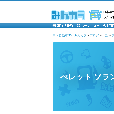
車・自動車SNSみんカラ
>
ブログ
>
日記
>
べレット ソラ