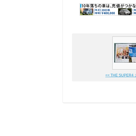
<< THE SUPER4 ジ