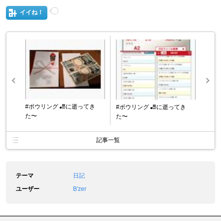
イイね！
#ボウリング 🎳に逝ってき
#ボウリング 🎳に逝ってき
た〜
た〜
記事一覧
テーマ
日記
ユーザー
B'zer