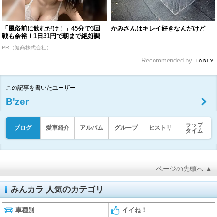
「風俗前に飲むだけ！」45分で3回
かみさんはキレイ好きなんだけど
戦も余裕！1日31円で朝まで絶好調
PR（健商株式会社）
Recommended by
この記事を書いたユーザー
B'zer
ラップ
ブログ
愛車紹介
アルバム
グループ
ヒストリ
タイム
ページの先頭へ ▲
みんカラ 人気のカテゴリ
車種別
イイね！