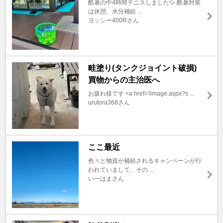
酷暑の中4時間テニスしました💦 酷暑対策
は休憩、水分補給 ...
ヨッシー400Rさん
畦塗り(タンクジョイント破損)
買物からの主治医へ
お疲れ様です <a href='/image.aspx?s ...
urutora368さん
ここ最近
色々と物資が補給されるキャンペーンが行
われていまして、その ...
い一はまさん