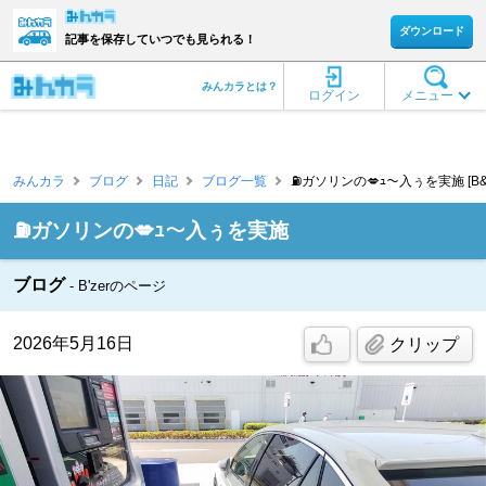
ダウンロード
記事を保存していつでも見られる！
みんカラとは？
ログイン
メニュー
みんカラ
ブログ
日記
ブログ一覧
⛽ガソリンの💋ｭ〜入ぅを実施 [B&#3
⛽ガソリンの💋ｭ〜入ぅを実施
ブログ
B'zerのページ
2026年5月16日
クリップ