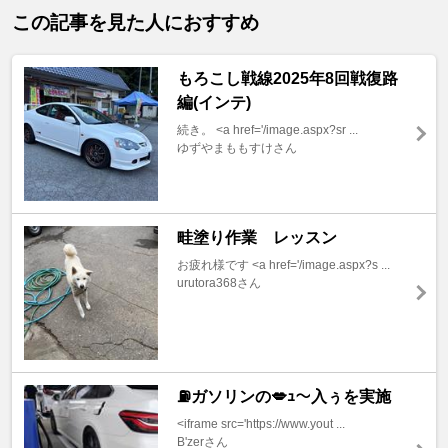
この記事を見た人におすすめ
もろこし戦線2025年8回戦復路
編(インテ)
続き。 <a href='/image.aspx?sr ...
ゆずやまももすけさん
畦塗り作業 レッスン
お疲れ様です <a href='/image.aspx?s ...
urutora368さん
⛽ガソリンの💋ｭ〜入ぅを実施
<iframe src='https://www.yout ...
B'zerさん