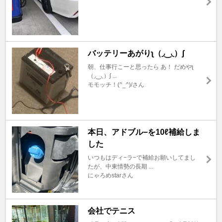
バッテリーあがりʅ（◞‿◟）ʃ
朝、仕事行こーと思ったら あ！ だめやʅ
（◞‿◟）ʃ ...
モモッチ！(^_^)/さん
本日、アドブル−を10ℓ補給しま
した
いつもはディ−ラ−で補給お願いしてまし
たが、中東情勢の長期 ...
にゃろめstarさん
会社でテニス