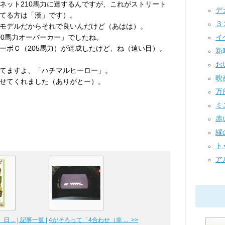
ネット210馬力に達するんですが、これがストリート
デ
てる方は「漢」です）。
３２
モデルだからそれで良いんだけど（あはは）。
00馬力オーバーカー」でしたね。
イベ
ーボＣ（205馬力）が達成したけど、ね（遠い目）。
新車
お
てますよ、「ハチマルヒーロー」。
映
せてくれました（ありがとー）。
万所
ミニ
赤い
縁
ト
ア
 ...
| 記事一覧 |
4がそろって「4合わせ（幸 ... >>