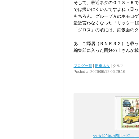
そして、最近ネタのＧＴＳ－Ｒで
では扱いにくいんですよね（乗っ
もちろん、グループＡのホモロゲ
最近言わなくなった「リッター1
「グロス」の頃には、鉄仮面のタ
あ、ご隠居（ＢＮＲ３２）も載っ
編集部に入った同好の士さんが載
ブログ一覧
|
旧車ネタ
| クルマ
Posted at 2026/06/12 06:29:16
<< 令和9年の四川の壁 … 日