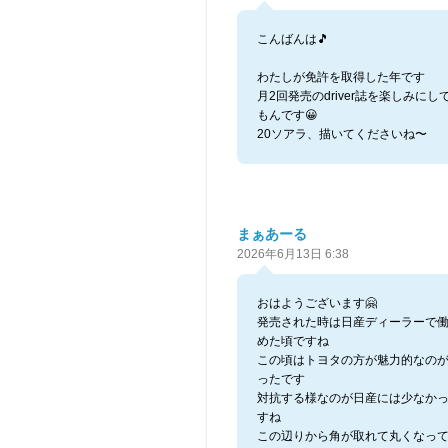
こんばんは🎵
わたしが免許を取得した年です
月2回発売のdriver誌を楽しみにし
もんです😀
20ソアラ、描いてくださいね〜
まぁあーる
2026年6月13日 6:38
おはようございます🤗
発売された時は日産ディーラーで
めた頃ですね
この頃はトヨタの方が魅力的なの
ったです
対抗する様なのが日産には少なか
すね
この辺りから角が取れて丸くなっ