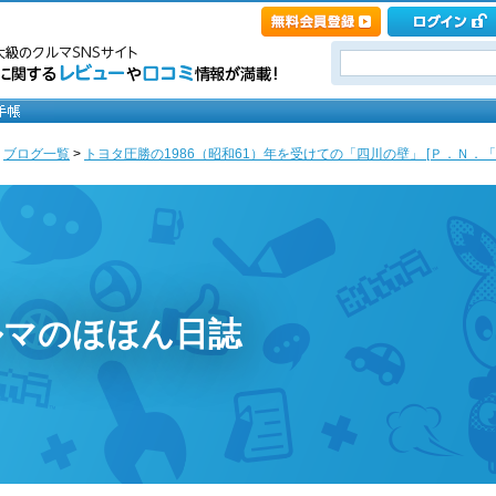
>
ブログ一覧
>
トヨタ圧勝の1986（昭和61）年を受けての「四川の壁」 [Ｐ．Ｎ．「
ルマのほほん日誌