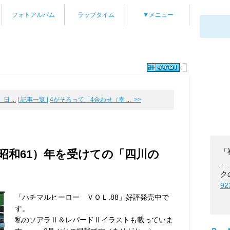
フォトアルバム
ラップタイム
▼メニュー
 ...
| 記事一覧 |
4がそろって「4合わせ（幸 ... >>
「
（昭和61）年を受けての「四川の
…
ク
92
「ハチマルヒーロー ＶＯＬ.88」好評発売中で
す。
私のソアラⅡ＆レパードⅡイラストも載っていま