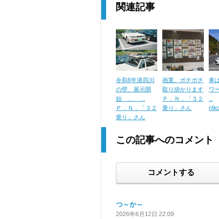
関連記事
令和8年港四川
画業、ボチボチ
車
の壁、展示開
取り掛かります
ワー
始 … ...
Ｐ．Ｎ．「３２
...
Ｐ．Ｎ．「３２
乗り」さん
nt
乗り」さん
この記事へのコメント
コメントする
つ～か～
2026年6月12日 22:09