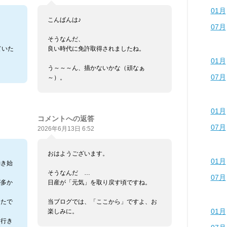
01月
こんばんは♪
07月
そうなんだ、
ていた
良い時代に免許取得されましたね。
01月
う～～～ん、描かないかな（頑なぁ
07月
～）。
01月
コメントへの返答
07月
2026年6月13日 6:52
おはようございます。
01月
働き始
そうなんだ …
07月
が多か
日産が「元気」を取り戻す頃ですね。
ったで
当ブログでは、「ここから」ですよ、お
01月
楽しみに。
て行き