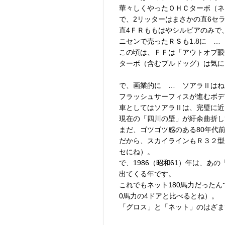
華々しくやったＯＨＣターボ（ネ
で、2リッターはまさかの直6セ
直4ＦＲももはやシルビアのみで
ニセンで売ったＲＳも1.8に …
この頃は、ＦＦは「アウトオブ眼
ターボ（含むブルドッグ）は気に
で、画業的に … ソアラⅡはね
フラッシュサーフィスが進むボデ
車としてはソアラⅡは、完璧に近
現在の「四川の壁」が紆余曲折し
まだ、ゴツゴツ感のある80年代
だから、スカイラインもＲ３２型
セにね）。
で、1986（昭和61）年は、あ
出てくる年です。
これでもネット180馬力だった
0馬力の4ドアと比べるとね）。
「グロス」と「ネット」のはざま