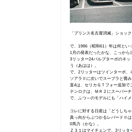
「プリンス名古屋消滅」ショック
で、1986（昭和61）年は何と
1月の発表だったかな、こっから
3リッター24バルブターボのネッ
う（あはは）。
で、2リッターはツインターボ、ネ
ソアラⅡに次いでスープラと畳み
直4は、セリカＧＴフォー追加で
テンロクは、ＭＲ２にスーパーチ
で、ふつ～のモデルにも「ハイメ
コレに対する日産は「どうしちゃ
真っ向からぶつかるレパードⅡは
0馬力（かな）。
Ｚ３１はマイチェンで、3リッタ