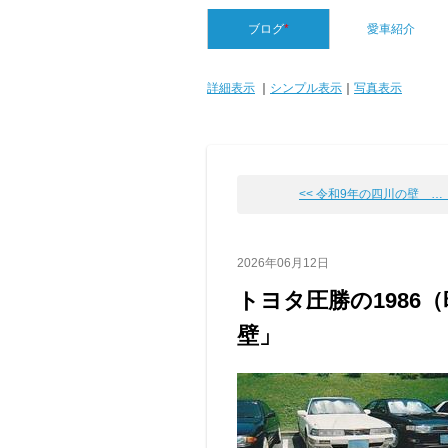
ブログ
*
愛車紹介
詳細表示
｜
シンプル表示
｜
写真表示
<< 令和9年の四川の壁 … 日
2026年06月12日
トヨタ圧勝の1986
壁」