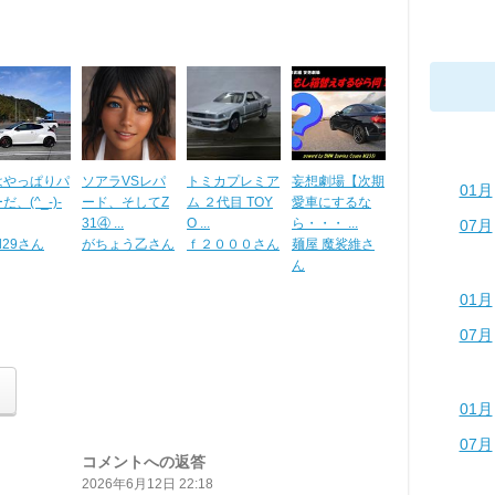
はやっぱりパ
ソアラVSレパ
トミカプレミア
妄想劇場【次期
01月
だ、(^_-)-
ード、そしてZ
ム ２代目 TOY
愛車にするな
31④ ...
O ...
ら・・・ ...
07月
kd29さん
がちょう乙さん
ｆ２０００さん
麺屋 魔裟維さ
ん
01月
07月
01月
07月
コメントへの返答
2026年6月12日 22:18