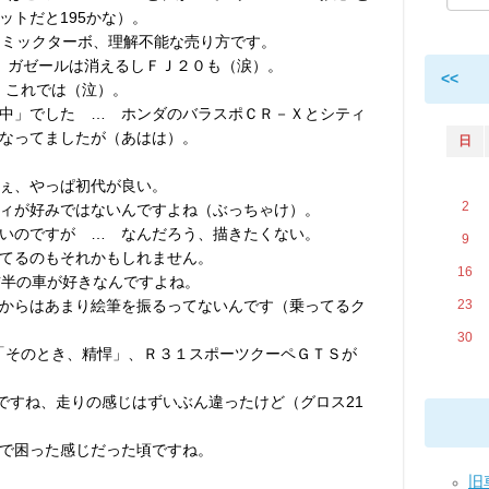
ットだと195かな）。
ラミックターボ、理解不能な売り方です。
、ガゼールは消えるしＦＪ２０も（涙）。
<<
 これでは（泣）。
中」でした … ホンダのバラスポＣＲ－Ｘとシティ
なってましたが（あはは）。
日
ぇ、やっぱ初代が良い。
2
ィが好みではないんですよね（ぶっちゃけ）。
いのですが … なんだろう、描きたくない。
9
てるのもそれかもしれません。
16
前半の車が好きなんですよね。
からはあまり絵筆を振るってないんです（乗ってるク
23
30
の「そのとき、精悍」、Ｒ３１スポーツクーペＧＴＳが
んですね、走りの感じはずいぶん違ったけど（グロス21
で困った感じだった頃ですね。
旧車