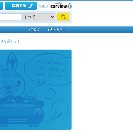
ヘルプ
３２乗り」]