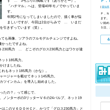
す … 3号ぶりの掲載です（ありがとー）。
Ｐ．
「ハチマル」へは、登場40年モノでやっていま
[
愛知県
す。
Ｐ．Ｎ
年間2号になってしまいましたので、描く車が悩
ます。
ましいですが、今回は2台がらみで … いまだ
い始め
を引きずっています（笑）。
５日、
いっても画像、ソアラのフルモデルチェンジですよね。
4
凄かったですよね。
ト230馬力 … どこぞのグロス230馬力とはワケが違
ット185馬力。
かけましたね。
これもネット185馬力（かな）。
ャージャーを載せてネット145馬力。
カツインカム」を導入し始めました。
ったの？」って感じで、
、ノンターボの3リッターⅤ６の24バルブ、ネット19
ーはこのⅤ６ＤＯＨＣと、かつて「グロス230馬力」と