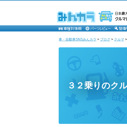
車・自動車SNSみんカラ
>
ブログ
>
クルマ
３２乗りのク