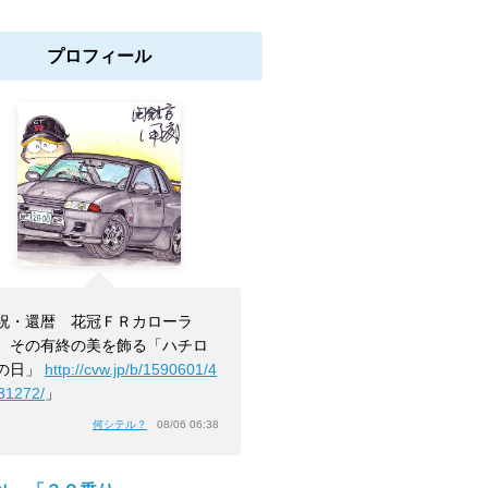
プロフィール
祝・還暦 花冠ＦＲカローラ
 その有終の美を飾る「ハチロ
の日」
http://cvw.jp/b/1590601/4
31272/
」
何シテル？
08/06 06:38