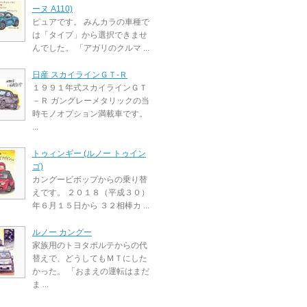
ーヌ A110)
ピュアです。 みんカラの車種で
は「タイプ」から選択できませ
んでした。 「アガリのクルマ ...
日産 スカイラインＧＴ‐Ｒ
１９９１年式スカイラインＧＴ
－Ｒ ガングレーメタリックの当
時モノオプション満載車です。
...
トゥィンギー (ルノー トゥイン
ゴ)
カングービボップからの乗り替
えです。 ２０１８（平成３０）
年６月１５日から ３２相棒カ ...
ルノー カングー
家族用のトヨタポルテからの代
替えで、どうしてもＭＴにした
かった。 「おまえの運転はまだ
ま ...