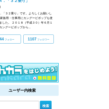
Ｎ．「３２乗り」
]
．「３２乗り」です。よろしくお願いし
 家族用・仕事用にカングービボップも使
ました。 ２０１８（平成３０）年６月１
カングービボップから...
44
1107
フォロー
フォロワー
ユーザー内検索