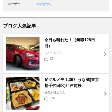
ユーザー
わかばやし、
ブログ人気記事
今日も晴れた！（無職128日
目）
らんさまさん
82
🥢グルメモ-1,367- うな誠(東京
都千代田区)江戸前鰻
桃乃木權士さん
376