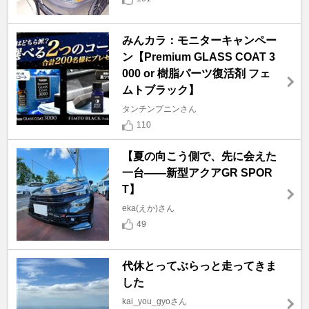
みんカラ：モニターキャンペー
ン【Premium GLASS COAT 3
000 or 樹脂パーツ復活剤 フェ
ムトブラック】
タンチンプニンさん
110
【夏の向こう側で、先に会えた
一台――新型アクアGR SPOR
T】
eka(えか)さん
49
代休とってぶらっと走ってきま
した
kai_you_gyoさん