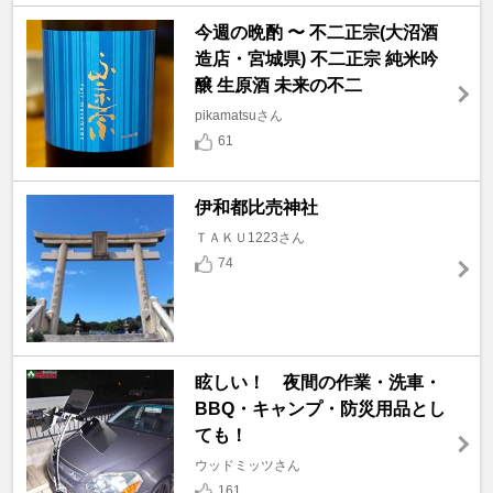
今週の晩酌 〜 不二正宗(大沼酒
造店・宮城県) 不二正宗 純米吟
醸 生原酒 未来の不二
pikamatsuさん
61
伊和都比売神社
ＴＡＫＵ1223さん
74
眩しい！ 夜間の作業・洗車・
BBQ・キャンプ・防災用品とし
ても！
ウッドミッツさん
161