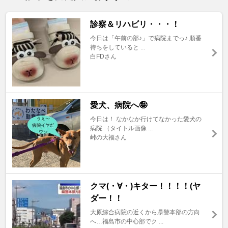
診察＆リハビリ・・・！
今日は「午前の部♪」で病院までっ♪ 順番
待ちをしていると ...
白FDさん
愛犬、病院へ🤪
今日は！ なかなか行けてなかった愛犬の
病院 （タイトル画像 ...
峠の大福さん
クマ(・∀・)キター！！！！(ヤ
ダー！！
大原綜合病院の近くから県警本部の方向
へ…福島市の中心部でク ...