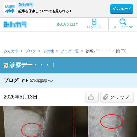
ダウンロード
記事を保存していつでも見られる！
みんカラとは？
ログイン
メニュー
みんカラ
ブログ
その他
ブログ一覧
診察デー・・・！ [白FD]
診察デー・・・！
ブログ
白FDの備忘録っ♪
2026年5月13日
クリップ