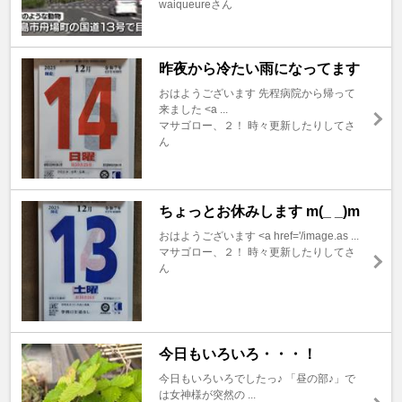
waiqueureさん
昨夜から冷たい雨になってます
おはようございます 先程病院から帰って
来ました <a ...
マサゴロー、２！ 時々更新したりしてさ
ん
ちょっとお休みします m(_ _)m
おはようございます <a href='/image.as ...
マサゴロー、２！ 時々更新したりしてさ
ん
今日もいろいろ・・・！
今日もいろいろでしたっ♪ 「昼の部♪」で
は女神様が突然の ...