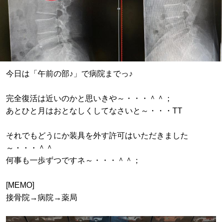
今日は「午前の部♪」で病院までっ♪
完全復活は近いのかと思いきや～・・・＾＾；
あとひと月はおとなしくしてなさいと～・・・TT
それでもどうにか装具を外す許可はいただきました
～・・・＾＾
何事も一歩ずつですネ～・・・＾＾；
[MEMO]
接骨院→病院→薬局