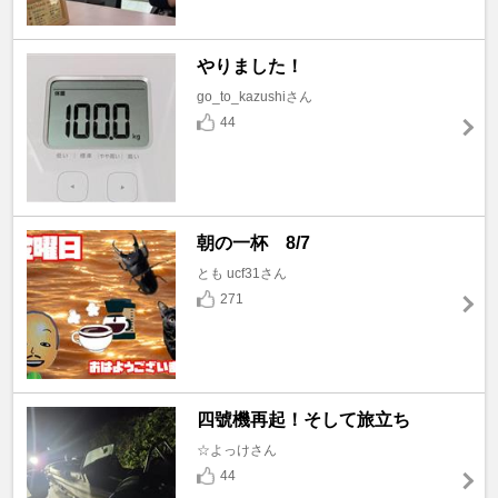
やりました！
go_to_kazushiさん
44
朝の一杯 8/7
とも ucf31さん
271
四號機再起！そして旅立ち
☆よっけさん
44