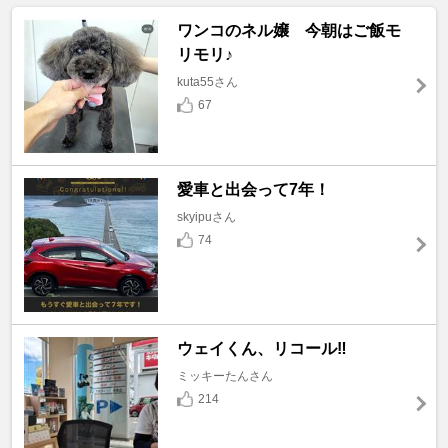
ワンコのネル嬢 今朝はご飯モ
リモリ♪
kuta55さん
67
愛車と出会って7年！
skyipuさん
74
ウェイくん、リコール‼️
ミッキーたんさん
214