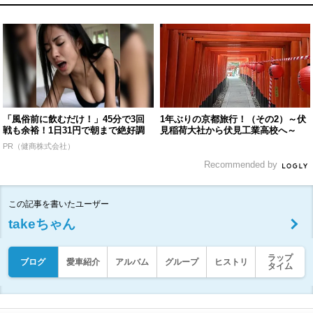
「風俗前に飲むだけ！」45分で3回
1年ぶりの京都旅行！（その2）～伏
戦も余裕！1日31円で朝まで絶好調
見稲荷大社から伏見工業高校へ～
PR（健商株式会社）
Recommended by
この記事を書いたユーザー
takeちゃん
ラップ
ブログ
愛車紹介
アルバム
グループ
ヒストリ
タイム