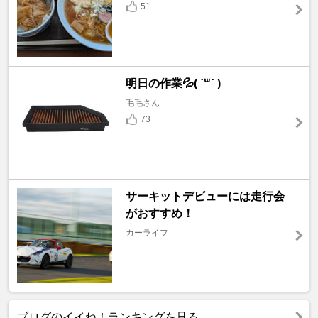
51
明日の作業💦( ˙꒳​˙ )
毛毛さん
73
サーキットデビューには走行会
がおすすめ！
カーライフ
ブログのイイね！ランキングを見る