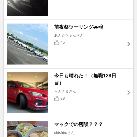
前夜祭ツーリング🚗💨
あん☆ちゃんさん
45
今日も晴れた！（無職128日
目）
らんさまさん
88
マックでの密談？？？
chishiruさん