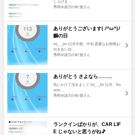
し上げま ...
秀明＠諸刃の剣 號さん
ありがとうございます( ﾉ^ω^)ﾉ
鰤の日
m(_ _)m 12月中期、中旬 貴重なお時間お
付き合い頂 ...
秀明＠諸刃の剣 號さん
ありがとう さよなら………
気にかけて頂きまして m(_ _)m 11月、No
vem ...
秀明＠諸刃の剣 號さん
ランクインばかりが、CAR LIF
E じゃないと思うがね🎵