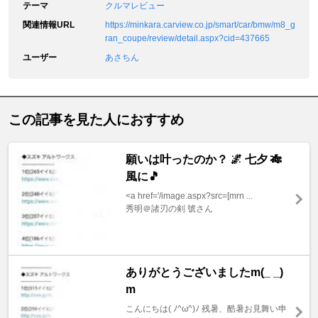
テーマ
クルマレビュー
関連情報URL
https://minkara.carview.co.jp/smart/car/bmw/m8_g
ran_coupe/review/detail.aspx?cid=437665
ユーザー
あさちん
この記事を見た人におすすめ
願いは叶ったのか？ 🌌 七夕 🎋
風に🎵
<a href='/image.aspx?src=[mrn ...
秀明＠諸刃の剣 號さん
ありがとうございましたm(_ _)
m
こんにちは( ﾉ^ω^)ﾉ 残暑、酷暑お見舞い申