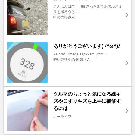
こんばんはm(_ _)m さっきまでホタルとミ
ラを撮ろうと ...
峠の大福さん
ありがとうございます( ﾉ^ω^)ﾉ
<a href='/image.aspx?src=[mrn ...
秀明＠諸刃の剣 號さん
クルマのちょっと気になる線キ
ズやこすりキズを上手に補修す
るには
カーライフ