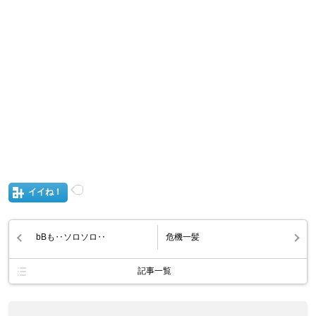
イイね！
bBも‥ソロソロ‥
危機一髪
記事一覧