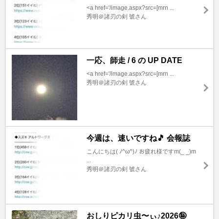
<a href='/image.aspx?src=[mrn ...
秀明＠諸刃の剣 號さん
一応、師走 / 6 の UP DATE
<a href='/image.aspx?src=[mrn ...
秀明＠諸刃の剣 號さん
今週は、速いですね🎵 会報誌
こんにちは( ﾉ^ω^)ﾉ お疲れ様ですm(_ _)m
...
秀明＠諸刃の剣 號さん
おしりピカリ虫〜ぃ♪2026🤪