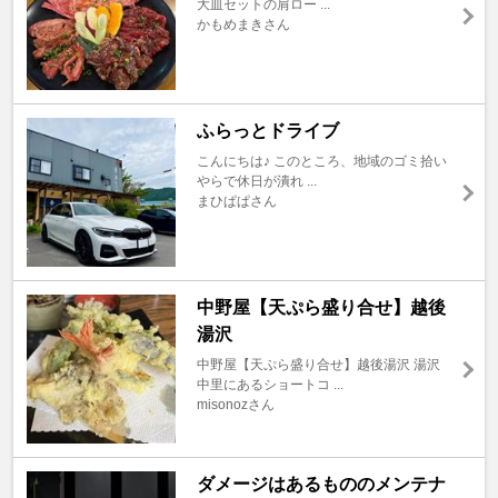
大皿セットの肩ロー ...
かもめまきさん
ふらっとドライブ
こんにちは♪ このところ、地域のゴミ拾い
やらで休日が潰れ ...
まひぱぱさん
中野屋【天ぷら盛り合せ】越後
湯沢
中野屋【天ぷら盛り合せ】越後湯沢 湯沢
中里にあるショートコ ...
misonozさん
ダメージはあるもののメンテナ