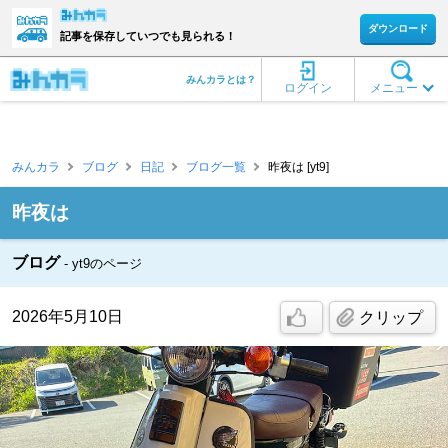
ダウンロード
記事を保存していつでも見られる！
みんカラとは？
ログイン
メニュー
みんカラ
ブログ
日記
ブログ一覧
昨夜は [yt9]
昨夜は
ブログ
yt9のページ
2026年5月10日
クリップ