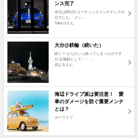
ンス完了
本日はBRZのコーティングメンテナンスの
日でした。 メン ...
Taka.Uさん
大分@鉄輪（続いた）
続く？ からだいぶ経ってしまったのです
が 忘備録として・・ ...
@よるさん
海辺ドライブ派は要注意！ 愛
車のダメージを防ぐ重要メンテ
とは？
カーライフ