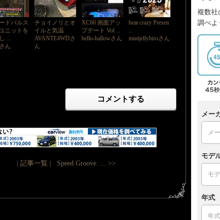
複数社
調べよ
ードパルス
チョイノリとオ
XC60 画面アッ
beat crazy Presen
ユニットを
イルと気温
プデート Vol ...
...
 ...
AVANTE4WDさ
hello-hallowさん
mintjellyhiroさん
さん
ん
コメントする
メー
モデ
| 記事一覧 |
Speed Groove. ... >>
年式