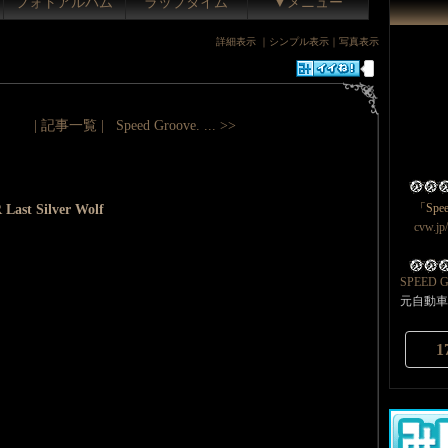
フォトアルバム
ラップタイム
▼メニュー
詳細表示
｜
シンプル表示
｜
写真表示
| 記事一覧 |
Speed Groove. ... >>
「Spee
ast Silver Wolf
cvw.jp
SPEED G
元自動車
1