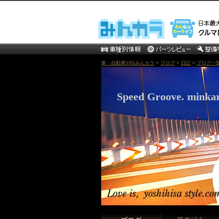
車・自動車SNSみんカラ
>
ブログ
>
日記
>
ブログ一
Speed Groove. minka