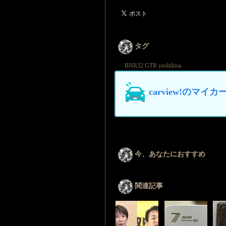
タグ
BNR32
GTR
yoshihisa
carview!の
今、あなたにおすすめ
関連記事