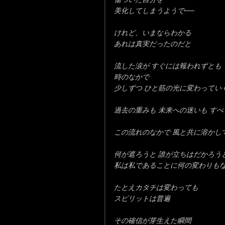
美化してしまうようで──
けれど、いまならわかる
あれは真実だったのだと
流した涙が すぐには報われずとも
時のなかで
少しずつ ひと筋の光に変わってい
過去の重みも 未来への迷いも すべ
この流れのなかで 風と共に溶かし
何が遮ろうと 誰が立ちはだかろう
私は私であることに何の変わりも
たとえカタチは変わっても
スピリットは普遍
その確信が芽生えた瞬間