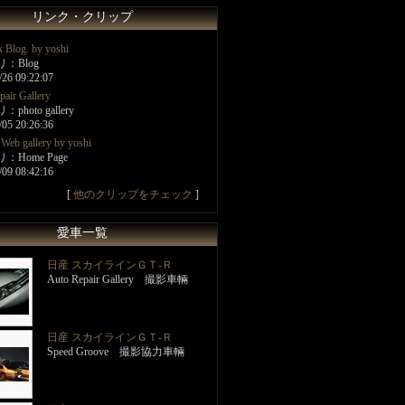
リンク・クリップ
k Blog. by yoshi
：Blog
/26 09:22:07
pair Gallery
photo gallery
/05 20:26:36
 Web gallery by yoshi
：Home Page
/09 08:42:16
[
他のクリップをチェック
]
愛車一覧
日産 スカイラインＧＴ‐Ｒ
Auto Repair Gallery 撮影車輛
日産 スカイラインＧＴ‐Ｒ
Speed Groove 撮影協力車輛