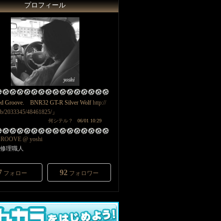
プロフィール
d Groove. BNR32 GT-R Silver Wolf
http://
/b/2033345/48461825/
」
何シテル？
06/01 10:29
ROOVE @ yoshi
修理職人
7
92
フォロー
フォロワー