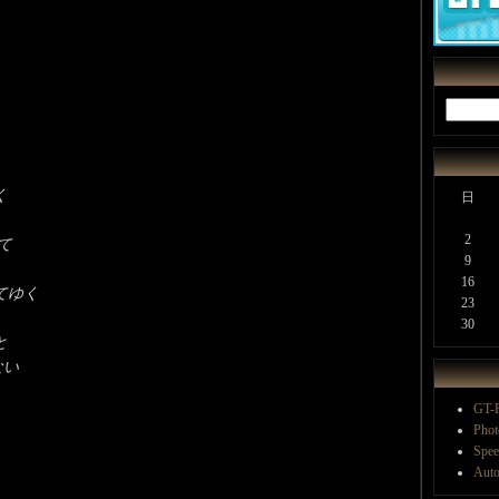
く
日
2
て
9
16
てゆく
23
30
と
ない
GT-R
Phot
Spee
Auto