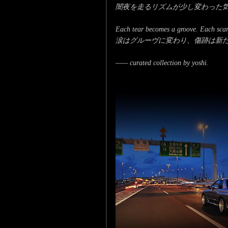
闇夜を走るリズムが少し変わった
Each tear becomes a groove. Each scar,
涙はグルーヴに変わり、傷跡は新
—— curated collection by yoshi.