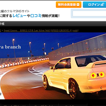
覧
>
Speed Groove. BNR32 GT-R Last Silver Wolf [SPEED GROOVE @ yoshi]
ra branch