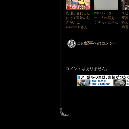
総理が交代した
WIFIルータ
スピ
だけで政治の動
ー 入れ替え
変換
きがこ ...
くぎちゃんさん
購入し
maccom31さん
恭誉
この記事へのコメント
コメントはありません。