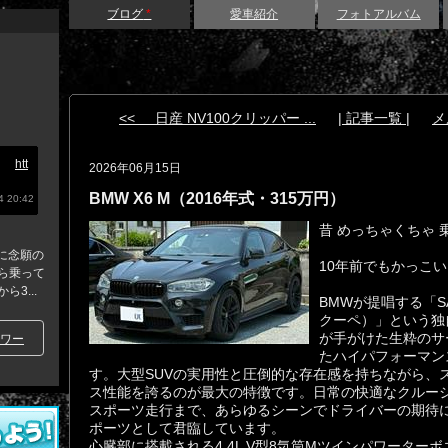
ブログ
*
愛車紹介
フォトアルバム
<< 日産 NV100クリッパー ...
| 記事一覧 |
メ
1台
htt
2026年06月15日
BMW X6 M（2016年式・315万円）
 20:42
​昔 めっちゃくちゃ
6に念願の
10年前でもかっこ
ら乗って
3...
​BMWが提唱する「
クーペ）」という独
が手がけた生粋のサ
ワー
たハイパフォーマンス
す。大型SUVの実用性と圧倒的な存在感を持ちながら、
ス性能を誇るのが最大の特徴です。日常の快適なクルー
スポーツ走行まで、あらゆるシーンでドライバーの期待
ポーツとして君臨しています。
​心臓部に搭載される4.4L V型8気筒Mツインパワーターボ