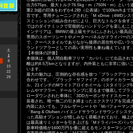
出力575ps、最大トルク76.5kg・m（750N・m）と
重2.3t超の巨体をわずか4.2秒（公表値）で100km/
言です。専用チューニングされた「M xDrive（4WDシ
スミッションの組み合わせにより、巨大なトルクを余すこ
ではのダイナミックで官能的なハンドリングを楽しむこ
​インテリアは、BMWの最上級モデルにふさわしい最高
専用のスポーツシートやメーターパネルがドライバーの
で、クーペスタイルでありながら後席の居住性や広いラ
ランドツアラーとしての高い実用性も兼ね備えています
土
​【本個体の評価】
1
本個体は、個人間自動車フリマ「カババ」にて出品されて
8
離は約8.5万kmとなりますが、内外装ともに非常に強い
15
います。
22
​最大の魅力は、圧倒的な存在感を放つ「ブラックアウト
29
合わせです。「ブラック・サファイア」のボディカラー
ル、21インチのMライトアロイホイール（スタイリング6
レムやマフラー、テールランプに至るまで徹底してブラ
ローダウンされた車体に「3DDカーボンサイドスカート
装着され、唯一無二の引き締まったエクステリアを完成
​内装においても、フルレザーシートや「Mパフォーマン
「Bang & Olufsen ハイエンドサラウンドサウンドシス
った高額オプションが惜しみなく搭載されており、極上
は最高速リミッターを引き上げる「Mドライバーズパッ
​新車時価格が1600万円を優に超えるモンスターマシン