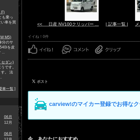
F)
とも乗っ
ない車を買
<< 日産 NV100クリッパー ...
| 記事一覧 |
メ
イイね！0件
W M5)
身分のサ
40iを皮
..
 セダン)
ほうです。
す。 法
.
愛車一覧
]
carview!のマイカー登録でお得
06月
12月
06月
今、あなたにおすすめ
12月