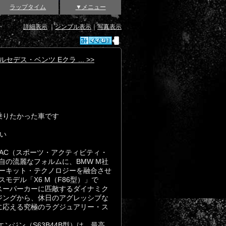
ラップタイム
▼メニュー
詳細表示
｜
シンプル表示
｜
写真表示
ルセデス・ベンツ Eクラ ... >>
 乗りたかった車です
いい
SAC（スポーツ・アクティビティ・
自の流麗なフォルムに、BMW M社
ーキット・テクノロジーを融合させ
モデル「X6 M（F86型）」で
スーパーカーに匹敵するダイナミク
ジングから、休日のアグレッシブな
に応える究極のラグジュアリー・ス
エンジン（S63B44B型）は、最高