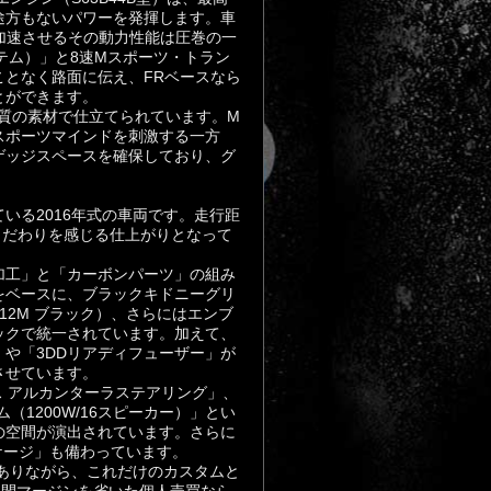
いう途方もないパワーを発揮します。車
hまで加速させるその動力性能は圧巻の一
ステム）」と8速Mスポーツ・トラン
となく路面に伝え、FRベースなら
とができます。
品質の素材で仕立てられています。M
スポーツマインドを刺激する一方
ゲッジスペースを確保しており、グ
。
いる2016年式の車両です。走行距
こだわりを感じる仕上がりとなって
加工」と「カーボンパーツ」の組み
をベースに、ブラックキドニーグリ
12M ブラック）、さらにはエンブ
ックで統一されています。加えて、
」や「3DDリアディフューザー」が
させています。
ス アルカンターラステアリング」、
テム（1200W/16スピーカー）」とい
の空間が演出されています。さらに
ケージ」も備わっています。
でありながら、これだけのカスタムと