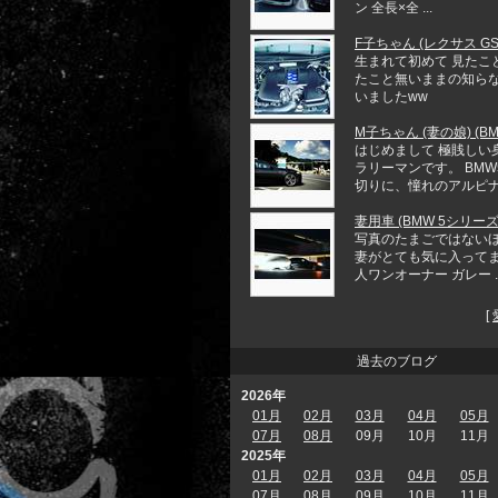
ン 全長×全 ...
F子ちゃん (レクサス GS 
生まれて初めて 見たこ
たこと無いままの知ら
いましたww
M子ちゃん (妻の娘) (BM
はじめまして 極賎しい
ラリーマンです。 BMW5
切りに、憧れのアルピナ .
妻用車 (BMW 5シリーズ
写真のたまごではない
妻がとても気に入ってま
人ワンオーナー ガレー ..
[
過去のブログ
2026年
01月
02月
03月
04月
05月
07月
08月
09月
10月
11月
2025年
01月
02月
03月
04月
05月
07月
08月
09月
10月
11月