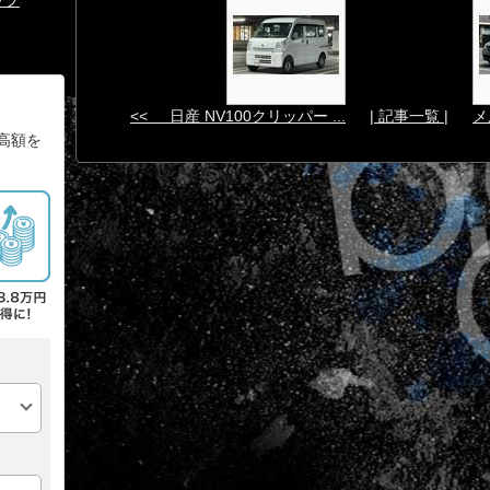
<< 日産 NV100クリッパー ...
| 記事一覧 |
メ
高額を