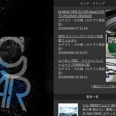
リンク・クリップ
KUMHO TIRE ECSTA Sport S PS
72 255/35/20 285/30/20
カテゴリ：その他（カテゴリ未設
定）
2026/04/06 07:12:19
HKS スーパーパワーフロー交換
用フィルター
カテゴリ：その他（カテゴリ未設
定）
2026/03/08 23:31:07
エーモン OGC ツイストバンジ
ーコード / FX8604-OD
カテゴリ：その他（カテゴリ未設
定）
2026/03/08 23:30:11
[
他のクリップを
愛車一覧
ひな (BMWアルピナ B5
終の車 飽きない 素晴ら
式 ABA-5M3C ボディ