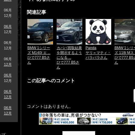
06月
関連記事
12月
06月
12月
06月
BMW 1シリー
カババ買取結果
Panda
BMW 1シリ
12月
ズ M140i エ ...
を開示するよう
ヤリ＝マティ・
ズ 118i Mス .
ひで777 B5さ
になる ...
バラバラさん
ひで777 B5
06月
ん
ひで777 B5さ
ん
12月
ん
06月
この記事へのコメント
12月
06月
12月
コメントはありません。
06月
12月
ップ