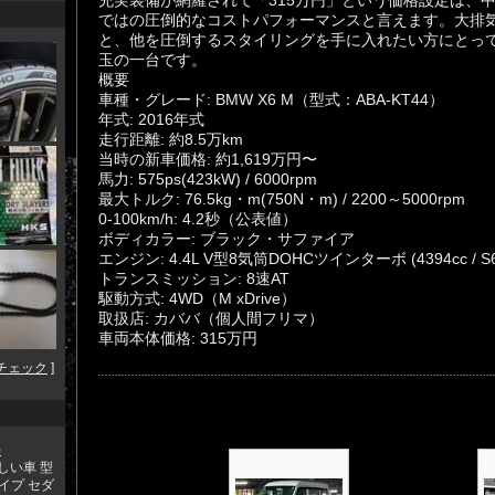
充実装備が網羅されて「315万円」という価格設定は、
ではの圧倒的なコストパフォーマンスと言えます。大排気
と、他を圧倒するスタイリングを手に入れたい方にとっ
玉の一台です。
​概要
​車種・グレード: BMW X6 M（型式：ABA-KT44）
​年式: 2016年式
​走行距離: 約8.5万km
​当時の新車価格: 約1,619万円〜
​馬力: 575ps(423kW) / 6000rpm
​最大トルク: 76.5kg・m(750N・m) / 2200～5000rpm
​0-100km/h: 4.2秒（公表値）
​ボディカラー: ブラック・サファイア
​エンジン: 4.4L V型8気筒DOHCツインターボ (4394cc / S6
​トランスミッション: 8速AT
​駆動方式: 4WD（M xDrive）
​取扱店: カババ（個人間フリマ）
​車両本体価格: 315万円
チェック
]
)
しい車 型
タイプ セダ