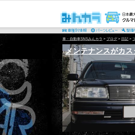
車・自動車SNSみんカラ
>
ブログ
>
日記
>
メンテナンスがカス