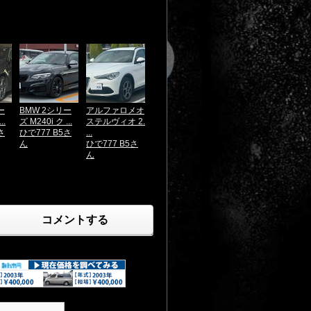
ー
BMW 2シリー
アルファロメオ
..
ズ M240i ク ...
ステルヴィオ 2.
さ
ひで777 B5さ
...
ん
ひで777 B5さ
ん
コメントする