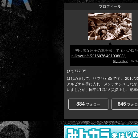
プロフィール
「初心者な息子の車を探して 延べ74
p://cvw.jp/b/2116076/49193803/
」
何シテル？
07/14
ひで777 B5
はじめまして、ひで777 B5 です。 2016/
アルピナを手に入れ、メンテナンスしなが
いましたが、同年9/12に火災炎上し、納車から
884
846
フォロー
フォロ