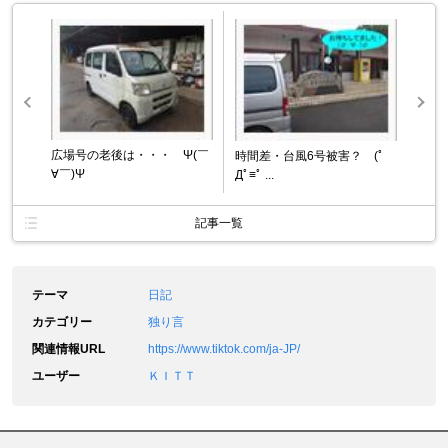
広場号の老後は・・・ Ψ(￣
時間差・台風6号被害？ (ﾟ
∀￣)Ψ
Дﾟ≡ﾟ ...
記事一覧
テーマ
日記
カテゴリー
独り言
関連情報URL
https://www.tiktok.com/ja-JP/
ユーザー
ＫＩＴＴ