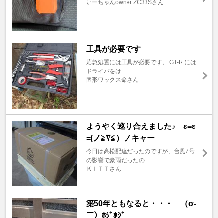
いーちゃんowner ZC33Sさん
工具が必要です
応急処置には工具が必要です。 GT-R には
ドライバをは ...
固形ワックス命さん
ようやく巡り合えました♪ ε=ε
=(ノ≧∇≦）ノキャー
今日は高松配達だったのですが、台風7号
の影響で豪雨だったの ...
ＫＩＴＴさん
築50年ともなると・・・ （σ‐
￣）ﾎｼﾞﾎｼﾞ