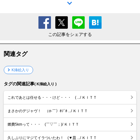
この記事をシェアする
関連タグ
K挿絵入り
タグの関連記事
( K挿絵入り )
これであとは任せる・・・けど・・・ ( .../ ＫＩＴＴ
まさかのデジャヴ！ （σ‐￣）ﾎｼﾞﾎ .../ ＫＩＴＴ
燃費5kmって・・・ (￣▽￣；)/ ＫＩＴＴ
久しぶりにマジてイラついたわ！ (▼皿 .../ ＫＩＴＴ