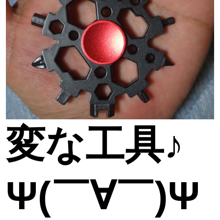
変な工具♪
Ψ(￣∀￣)Ψ