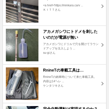
<a href='https://minkara.carv ...
ＫＩＴＴさん
アカメガシワにトドメを刺した
いのだが電源が無い
アカメガシワにドリルで穴を開けてラウン
ドアップを注入しよう ...
su-giさん
RnineTの車載工具は…
RnineTの納車時について来た車載工具。
内容は14㍉レ ...
ケンタツキさん
完全自動運転は実現するのか？