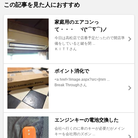
この記事を見た人におすすめ
家庭用のエアコンっ
て・・・ ヾ(*⌒∇⌒)ノ
今日は高松店で店番予定だったので開店準
備をしていると鍵を閉 ...
ＫＩＴＴさん
ポイント消化で
<a href='/image.aspx?src=[mrn ...
Break Throughさん
エンジンキーの電池交換した
会社へ行くのに車のキーが必要だがメイン
キーを会社用のズボン ...