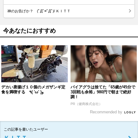
神のお告げか？ (ﾟДﾟ≡ﾟДﾟ)/ ＫＩＴＴ
今あなたにおすすめ
デカい唐揚げ１０個のメガザンギ定
バイアグラは捨てた「65歳が45分で
食を満喫する ٩( 'ω' )و
3回戦も余裕」980円で朝まで絶好
調！
PR（健商株式会社）
Recommended by
この記事を書いたユーザー