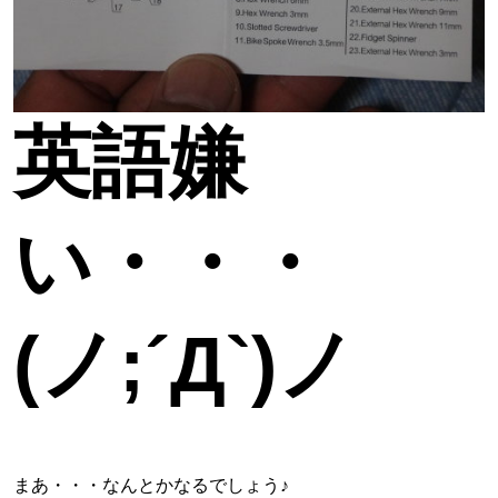
英語嫌
い・・・
(ノ;´Д`)ノ
まあ・・・なんとかなるでしょう♪