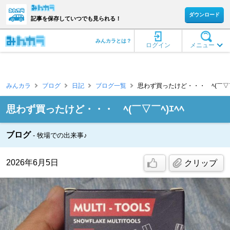
ダウンロード
記事を保存していつでも見られる！
みんカラとは？
ログイン
メニュー
みんカラ
ブログ
日記
ブログ一覧
思わず買ったけど・・・ ﾍ(￣▽￣ﾍ
思わず買ったけど・・・ ﾍ(￣▽￣ﾍ)ｴﾍﾍ
ブログ
牧場での出来事♪
2026年6月5日
クリップ