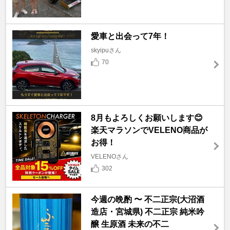
愛車と出会って7年！
skyipuさん
70
8月もよろしくお願いします😊
楽天マラソンでVELENO商品が
お得！
VELENOさん
302
今週の晩酌 〜 不二正宗(大沼酒
造店・宮城県) 不二正宗 純米吟
醸 生原酒 未来の不二