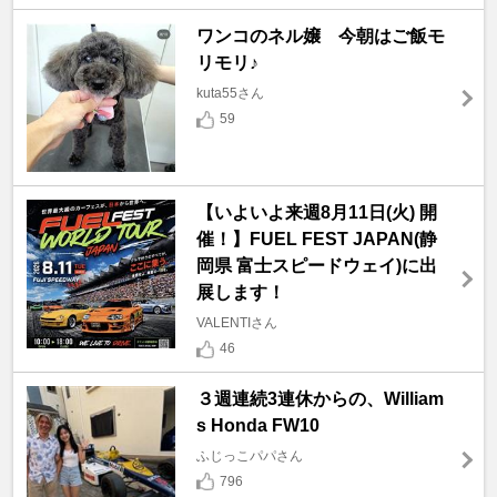
ワンコのネル嬢 今朝はご飯モ
リモリ♪
kuta55さん
59
【いよいよ来週8月11日(火) 開
催！】FUEL FEST JAPAN(静
岡県 富士スピードウェイ)に出
展します！
VALENTIさん
46
３週連続3連休からの、William
s Honda FW10
ふじっこパパさん
796