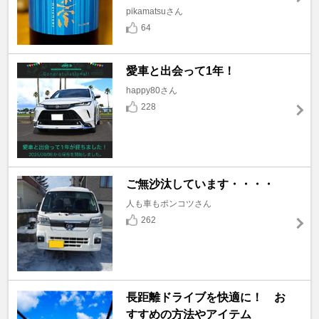
pikamatsuさん
64
愛車と出会って1年！
happy80さん
228
ご無沙汰しています・・・・
人も車もポンコツさん
262
長距離ドライブを快適に！ お
すすめの方法やアイテム