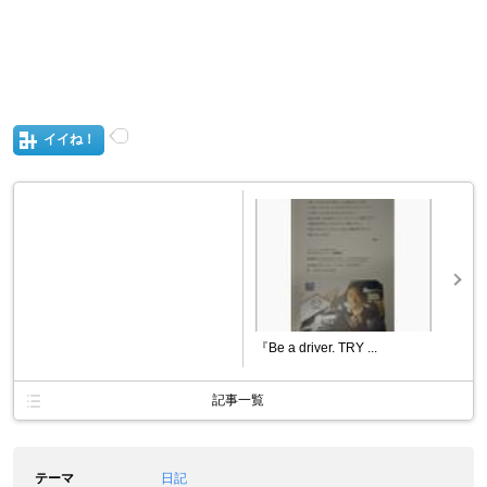
イイね！
『Be a driver. TRY ...
記事一覧
テーマ
日記