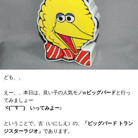
ども、、
えー、、本日は、良い子の人気モノw
ビッグバード
と行っ
てみましょー
ヾ(￣∇￣) いってみよー♪
ということで、古（いにしえ）の、
「ビッグバード トラン
ジスターラジオ」
であります。