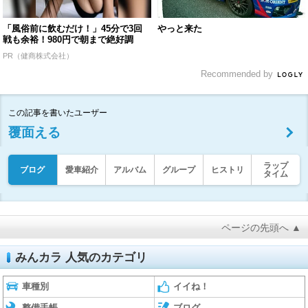
「風俗前に飲むだけ！」45分で3回
やっと来た
戦も余裕！980円で朝まで絶好調
PR（健商株式会社）
Recommended by
この記事を書いたユーザー
覆面える
ラップ
ブログ
愛車紹介
アルバム
グループ
ヒストリ
タイム
ページの先頭へ ▲
みんカラ 人気のカテゴリ
車種別
イイね！
整備手帳
ブログ