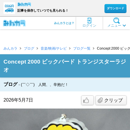
ダウンロード
記事を保存していつでも見られる！
みんカラとは？
ログイン
メニュー
みんカラ
ブログ
音楽/映画/テレビ
ブログ一覧
Concept 2000
Concept 2000 ビックバード トランジスターラジ
オ
ブログ
(￣◇￣) 人間、、辛抱だ！
2026年5月7日
クリップ