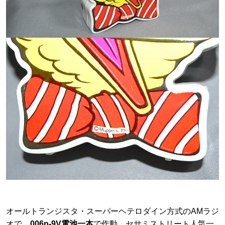
オールトランジスタ・スーパーヘテロダイン方式のAMラジ
オで、
006p-9V電池一本
で作動、セサミストリート人気一