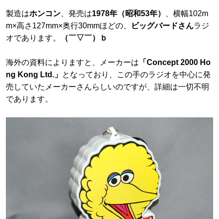
製造は
ホンコン
、発売は
1978年（昭和53年）
、横幅102m
m×高さ127mm×奥行30mmほどの、
ビッグバードさん
ラジ
オであります。
（￣▽￣）ｂ
海外の資料によりますと、メーカーは
「Concept 2000 Ho
ng Kong Ltd.」
となっており、この手のラジオを中心に発
売していたメーカーさんらしいのですが、詳細は一切不明
であります。