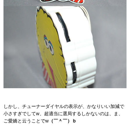
しかし、チューナーダイヤルの表示が、かなりいい加減で
小さすぎでしてw、超適当に選局するしかないのは、ま、
ご愛嬌と云うことでw
（￣＾￣）ｂ