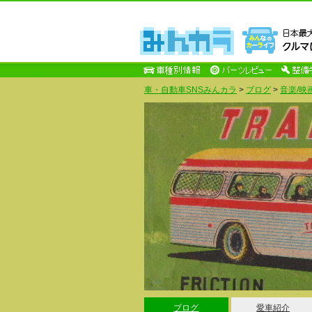
車・自動車SNSみんカラ
>
ブログ
>
音楽/映
ブログ
愛車紹介