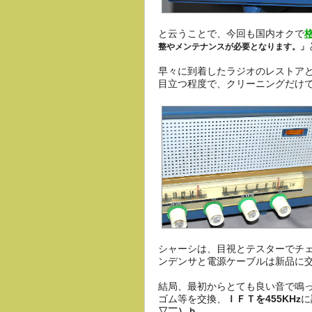
と云うことで、今回も国内オクで
整やメンテナンスが必要となります。」
早々に到着したラジオのレストア
目立つ程度で、クリーニングだけ
シャーシは、目視とテスターでチ
ンデンサと電源ケーブルは新品に
結局、最初からとても良い音で鳴
ゴム等を交換、
ＩＦＴを455KHz
に
▽￣）ｂ