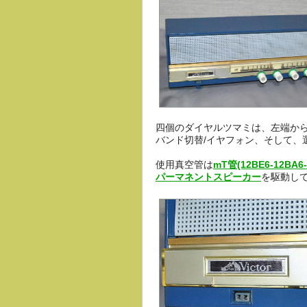
四個のダイヤルツマミは、左端から
バンド切替/イヤフォン、そして、
使用真空管は
mT管(12BE6-12BA6-
パーマネントスピーカー
を駆動し