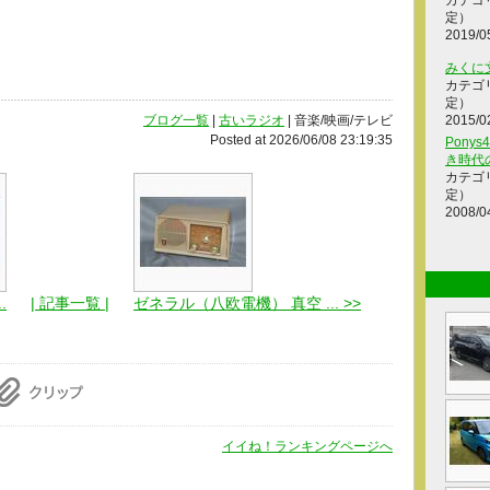
カテゴ
定）
2019/0
みくに
カテゴ
定）
ブログ一覧
|
古いラジオ
| 音楽/映画/テレビ
2015/0
Posted at 2026/06/08 23:19:35
Ponys
き時代
カテゴ
定）
2008/0
.
| 記事一覧 |
ゼネラル（八欧電機） 真空 ... >>
イイね！ランキングページへ