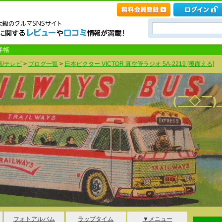
画/テレビ
>
ブログ一覧
>
日本ビクター VICTOR 真空管ラジオ 5A-2219 [覆面える]
(￣◇￣
フォトアルバム
ラップタイム
▼メニュー