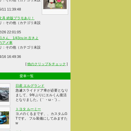
リ：その他（カテゴリ未設
5/11 11:39:48
文具 絶版プラモあり！
リ：その他（カテゴリ未設
2/26 22:01:05
41さん、1/43cu.in.古きよ
のアメ車
リ：その他（カテゴリ未設
4/16 16:49:36
[
他のクリップをチェック
]
愛車一覧
日産 エルグランド
急遽スライドドア車が必要となり
まして、9年ぶりにエルくん復活
となりました。(｀・ω・´) ...
トヨタ ルーミー
ヨメのくるまです、、カスタムG
Tです。 フル装備にしてみますた
w