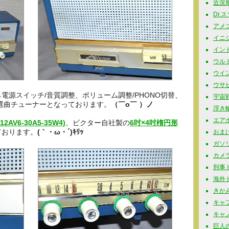
近況報告
Dr.
アメコミ
イニシャ
インド玩
ウルト
ウイン
ウサビッ
電源スイッチ/音質調整、ボリューム調整/PHONO切替、
宇宙戦
選曲チューナーとなっております。
（￣o￣ ）ノ
浮き輪 
エアポ
12AV6-30A5-35W4)
、ビクター自社製の
6吋×4吋楕円形
ております。
(｀・ω・´)ｷﾘｯ
おまけ 
ガソリ
カメラ
刑事ドラ
海外ドラ
きかん
キャプ
キャノ
巨人の星