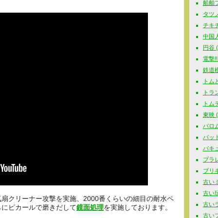
船舶プラ
タツノコ
チキチ
中国人
円谷 ( 
電撃!!
鉄道模型
トムと
トラン
トムテ 
東映 ( 
バロム
バットマ
バキュ
プラレー
ブリキ玩
古いミ
古い玩具
扇クリーナー攻撃を実施、2000番くらいの細目の耐水ペ
古いラジ
らにピカールで磨きだして
鏡面処理
を実施しております。
古いプラ