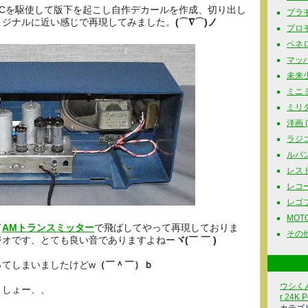
PCを駆使して版下を起こし自作デカールを作成、切り出し
プラモ
リジナルに近い感じで再現してみました。
(⌒∇⌒)ノ
プロモ
ペネロ
マッハG
未来少
ミニミ
ミリタリ
洋画 ( 
ラジコ
ルパン三
レスト
レコード
レゴブロ
MOTOR
て
AMトランスミッター
で飛ばしてやって再現しておりま
その他
ジオです、とても良い音でありますよねー
ヾ(￣ ￣ )
ってしまいましたけどw
（￣＾￣）ｂ
ウシくん
ましょー、、
r 24K P