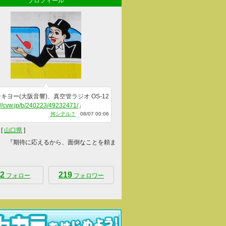
プロフィール
キヨー(大阪音響)、真空管ラジオ OS-12
://cvw.jp/b/240223/49232471/
」
何シテル？
08/07 00:06
[
山口県
]
 『期待に応えるから、面倒なことを頼ま
2
219
フォロー
フォロワー