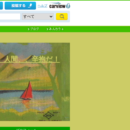
ヘルプ
) 人間、、辛抱だ！