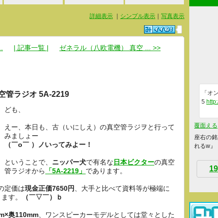
詳細表示
｜
シンプル表示
｜
写真表示
.
| 記事一覧 |
ゼネラル（八欧電機） 真空 ... >>
「オン
空管ラジオ 5A-2219
5
http
ども、
覆面える
えー、本日も、古（いにしえ）の真空管ラジヲと行って
みましょー
座右の銘
（￣o￣ ）ノいってみよー！
れるw』
ということで、
ニッパー犬
で有名な
日本ビクター
の真空
19
管ラジオから
「5A-2219」
であります。
の定価は
現金正価7650円
、大手と比べて資料等が極端に
ります。
（￣▽￣）ｂ
m×奥110mm
、ワンスピーカーモデルとしては堂々とした