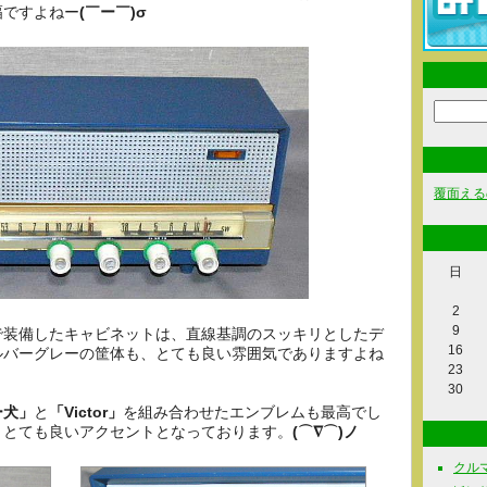
幅ですよねー
(￣ー￣)σ
覆面える
日
2
9
で装備したキャビネットは、直線基調のスッキリとしたデ
16
ルバーグレーの筐体も、とても良い雰囲気でありますよね
23
30
ー犬」
と
「Victor」
を組み合わせたエンブレムも最高でし
、とても良いアクセントとなっております。
(⌒∇⌒)ノ
クルマ関