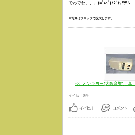
でわでわ、、
、(=ﾟωﾟ)ﾉｼﾞｬ､ﾏﾀ!!、
※写真はクリックで拡大します。
<< オンキヨー(大阪音響)、真 ..
イイね！0件