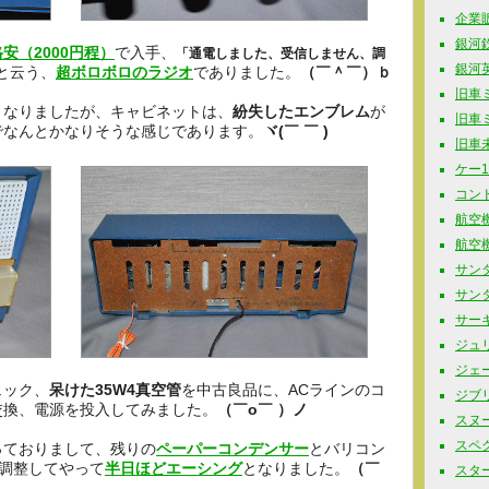
企業販促
銀河鉄道
格安（2000円程）
で入手、
「通電しました、受信しません、調
銀河英
と云う、
超ボロボロのラジオ
でありました。
（￣＾￣）ｂ
旧車ミニ
となりましたが、キャビネットは、
紛失したエンブレム
が
旧車ミニ
でなんとかなりそうな感じであります。
ヾ(￣ ￣ )
旧車未
ケー10
コンド
航空機
航空機
サンダ
サンタ
サーキ
ジュリ
ジェー
ェック、
呆けた35W4真空管
を中古良品に、ACラインのコ
ジブリ 
交換、電源を投入してみました。
（￣o￣ ）ノ
スヌーピ
スペク
っておりまして、残りの
ペーパーコンデンサー
とバリコン
調整してやって
半日ほどエーシング
となりました。
（￣
スター