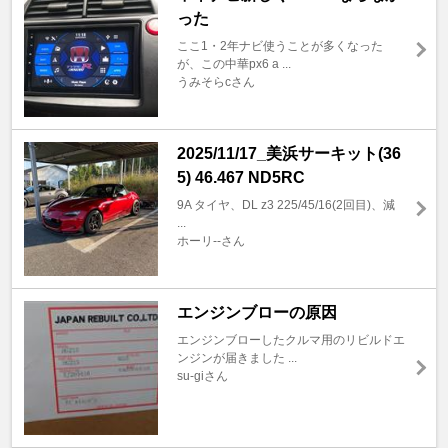
った
ここ1・2年ナビ使うことが多くなった
が、この中華px6 a ...
うみそらcさん
2025/11/17_美浜サーキット(36
5) 46.467 ND5RC
9A タイヤ、DL z3 225/45/16(2回目)、減
...
ホーリ--さん
エンジンブローの原因
エンジンブローしたクルマ用のリビルドエ
ンジンが届きました ...
su-giさん