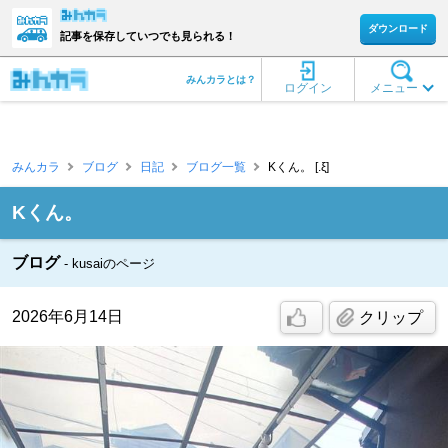
ダウンロード
記事を保存していつでも見られる！
みんカラとは？
ログイン
メニュー
みんカラ
ブログ
日記
ブログ一覧
Kくん。 [.ξ]
Kくん。
ブログ
kusaiのページ
2026年6月14日
クリップ