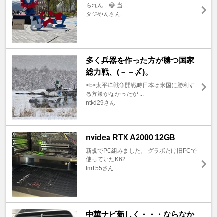
られん…😅 当 ...
タジやんさん
多く兵器を作った方が勝つ国家
総力戦、(－－〆)。
<b>太平洋戦争開戦時日本は米国に勝利す
る方策がなかったが ...
ntkd29さん
nvidea RTX A2000 12GB
新規でPC組みました。 グラボだけ旧PCで
使っていたK62 ...
fm155さん
中華ナビ新しく・・・ならなか