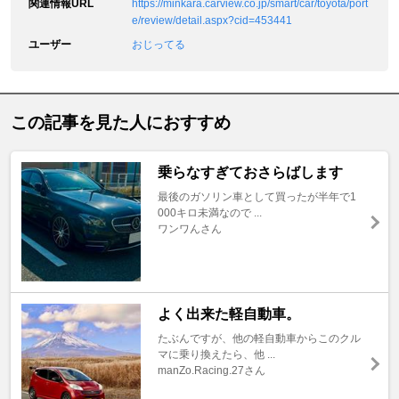
関連情報URL
https://minkara.carview.co.jp/smart/car/toyota/port
e/review/detail.aspx?cid=453441
ユーザー
おじってる
この記事を見た人におすすめ
乗らなすぎておさらばします
最後のガソリン車として買ったが半年で1
000キロ未満なので ...
ワンワんさん
よく出来た軽自動車。
たぶんですが、他の軽自動車からこのクル
マに乗り換えたら、他 ...
manZo.Racing.27さん