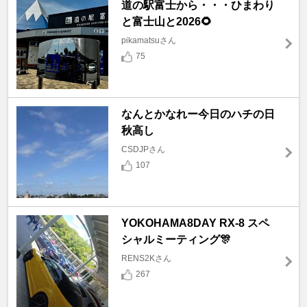
道の駅富士から・・・ひまわり
と富士山と2026🌻
pikamatsuさん
75
なんとかなれー今日のハチの日
秋高し
CSDJPさん
107
YOKOHAMA8DAY RX-8 スペ
シャルミーティング🎊
RENS2Kさん
267