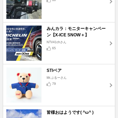
60
みんカラ：モニターキャンペー
ン【X-ICE SNOW＋】
NTV41chさん
65
STIベア
Mr.ぶるーさん
79
皆様おはようです( ^ω^ )