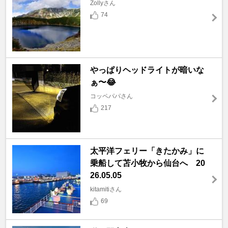
Zollyさん
74
やっぱりヘッドライトが暗いな
ぁ〜😂
コッペパパさん
217
太平洋フェリー「きたかみ」に
乗船して苫小牧から仙台へ 20
26.05.05
kitamitiさん
69