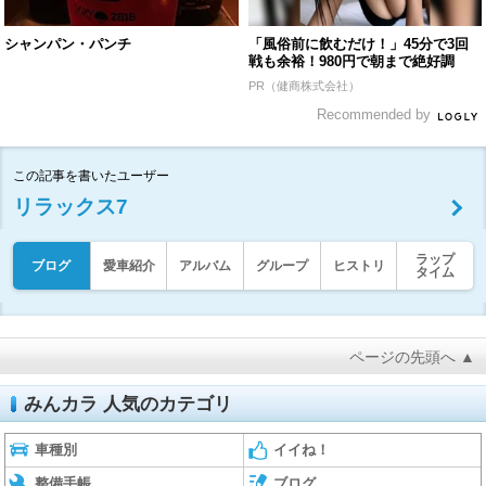
シャンパン・パンチ
「風俗前に飲むだけ！」45分で3回
戦も余裕！980円で朝まで絶好調
PR（健商株式会社）
Recommended by
この記事を書いたユーザー
リラックス7
ラップ
ブログ
愛車紹介
アルバム
グループ
ヒストリ
タイム
ページの先頭へ ▲
みんカラ 人気のカテゴリ
車種別
イイね！
整備手帳
ブログ