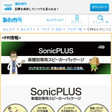
ダウンロード
記事を保存していつでも見られる！
みんカラとは？
ログイン
メニュー
みんカラ
みんカラ＋
ブログ
日記
ブログ一覧
C28セレナにソニ
<PR情報>