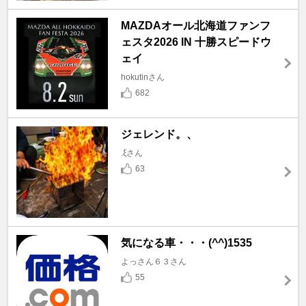
MAZDAオール北海道ファンフ
ェスタ2026 IN 十勝スピードウ
ェイ
hokutinさん
682
ジェレンド。、
.ξさん
63
気になる車・・・(^^)1535
よっさん６３さん
55