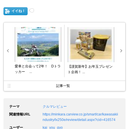
イイね！
愛車と出会って2年！ Dトラ
【謹賀新年】お年玉プレゼン
ッカー ...
ト企画！ ...
記事一覧
テーマ
クルマレビュー
関連情報URL
https://minkara.carview.co.jp/smart/car/kawasakii
ndustry/lx250e/review/detail.aspx?cid=416574
ユーザー
kai_you_gyo