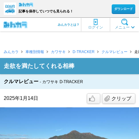
ダウンロード
記事を保存していつでも見られる！
みんカラとは？
ログイン
メニュー
みんカラ
車種別情報
カワサキ
D-TRACKER
クルマレビュー
走
走欲を満たしてくれる相棒
クルマレビュー
カワサキ D-TRACKER
2025年1月14日
クリップ