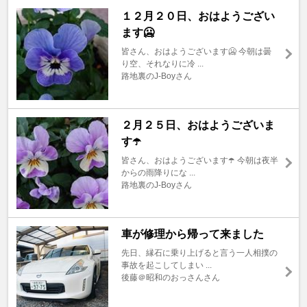
１２月２０日、おはようござい
ます🥶
皆さん、おはようございます🥶 今朝は曇
り空、それなりに冷 ...
路地裏のJ-Boyさん
２月２５日、おはようございま
す☂️
皆さん、おはようございます☂️ 今朝は夜半
からの雨降りにな ...
路地裏のJ-Boyさん
車が修理から帰って来ました
先日、縁石に乗り上げると言う一人相撲の
事故を起こしてしまい ...
後藤＠昭和のおっさんさん