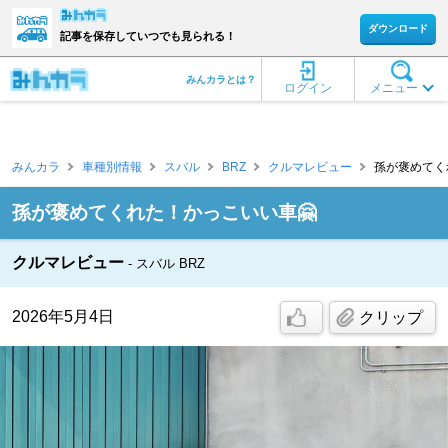
ダウンロード
記事を保存していつでも見られる！
みんカラとは？
ログイン
メニュー
みんカラ
車種別情報
スバル
BRZ
クルマレビュー
孫が褒めてくれ
孫が褒めてくれた！かっこいい車🤗
クルマレビュー
スバル BRZ
2026年5月4日
クリップ