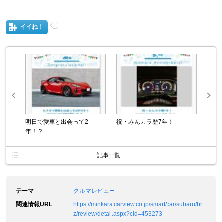
イイね！
明日で愛車と出会って2
祝・みんカラ歴7年！
年！？
記事一覧
テーマ
クルマレビュー
関連情報URL
https://minkara.carview.co.jp/smart/car/subaru/br
z/review/detail.aspx?cid=453273