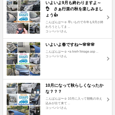
いよいよ9月も終わりますよ～
👌 さぁ行楽の秋を楽しみまし
ょう👍
こんばんは〜☺️ 早いもので今年も9月が終
わろうとしてま ...
コッペパパさん
いよいよ春ですね〜🌸🌸🌸
こんばんは〜☺️ <a href='/image.asp ...
コッペパパさん
10月になって秋らしくなったか
な？？？
こんばんは〜☺️ 10月に入って朝晩の冷え
込みが出て来て ...
コッペパパさん