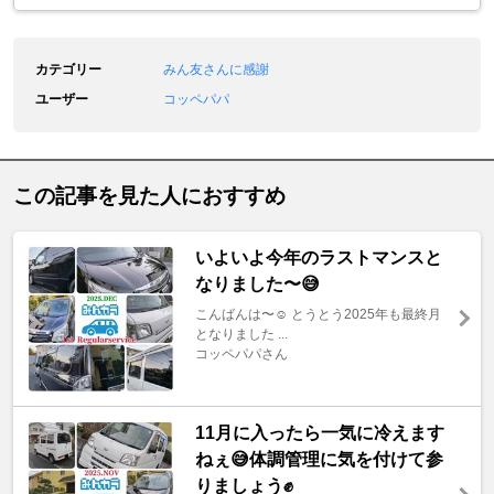
カテゴリー
みん友さんに感謝
ユーザー
コッペパパ
この記事を見た人におすすめ
いよいよ今年のラストマンスと
なりました〜😅
こんばんは〜☺️ とうとう2025年も最終月
となりました ...
コッペパパさん
11月に入ったら一気に冷えます
ねぇ😅体調管理に気を付けて参
りましょう✊