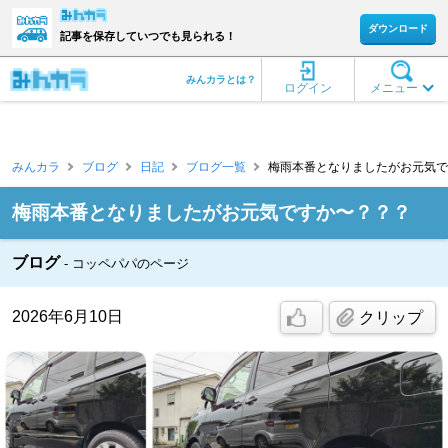
ダウンロード
記事を保存していつでも見られる！
みんカラとは？
ログイン
メニュー
みんカラ
ブログ
日記
ブログ一覧
梅雨本番となりましたがお元気です
梅雨本番となりましたがお元気ですか〜？？？
ブログ
コッペパパのページ
2026年6月10日
クリップ