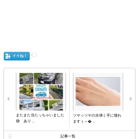
イイね！
またまた当たっちゃいました
ツヤッツヤの水弾く手に憧れ
😅 あり ...
ますぅ～� ...
記事一覧