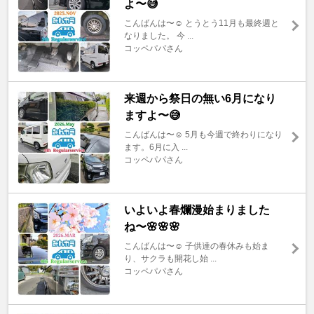
よ〜😅
こんばんは〜☺️ とうとう11月も最終週と
なりました。 今 ...
コッペパパさん
来週から祭日の無い6月になり
ますよ〜😅
こんばんは〜☺️ 5月も今週で終わりになり
ます。6月に入 ...
コッペパパさん
いよいよ春爛漫始まりました
ね〜🌸🌸🌸
こんばんは〜☺️ 子供達の春休みも始ま
り、サクラも開花し始 ...
コッペパパさん