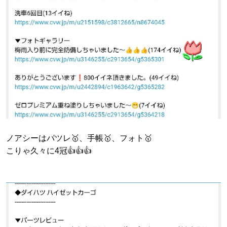
ノアシーはパツレ🥇、手帳🥇、フォト🥇
こりゃ久々に4冠👍👍👍