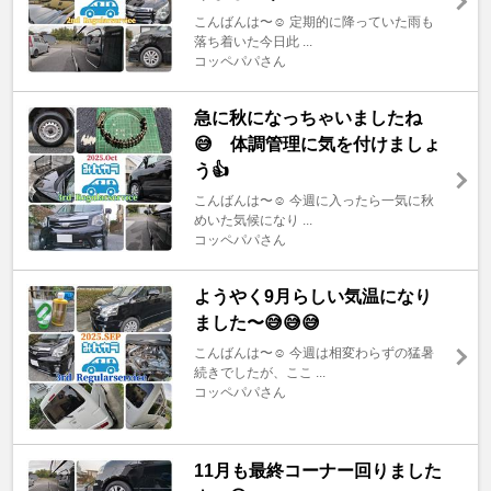
こんばんは〜☺️ 定期的に降っていた雨も
落ち着いた今日此 ...
コッペパパさん
急に秋になっちゃいましたね
😅 体調管理に気を付けましょ
う👍
こんばんは〜☺️ 今週に入ったら一気に秋
めいた気候になり ...
コッペパパさん
ようやく9月らしい気温になり
ました〜😅😅😅
こんばんは〜☺️ 今週は相変わらずの猛暑
続きでしたが、ここ ...
コッペパパさん
11月も最終コーナー回りました