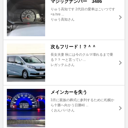
マジックナンバー 3486
りゅう高知です 2代目の愛車はこいつです
<a hre ...
りゅう高知さん
次もフリード！？＾＾
長女夫妻 秋には今のクルマ壊れるまで乗
る？？ 〜と言ってい ...
レガッテムさん
メインカーを失う
3月に親族の葬式に参列するために札幌か
ら十勝へ向かう日勝峠 ...
くおんパパさん