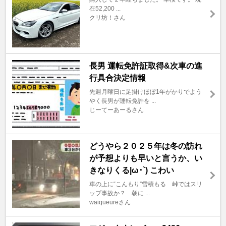
在52,200 ...
クリ坊！さん
長男 運転免許証取得&次車の進
行具合決定情報
先週月曜日に足掛けほぼ1年がかりでよう
やく長男が運転免許を ...
じーてーあーるさん
どうやら２０２５年は冬の訪れ
が予想よりも早いと言うか、い
きなりくる|ω･`) こわい
車の上に“こんもり”雪積もる 峠ではスリ
ップ事故か？ 朝に ...
waiqueureさん