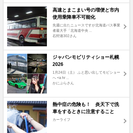
高速とまこまい号の増便と市内
使用乗降車不可能化
先週に出たニュースですが北海道バス事業
者最大手「北海道中央 ...
石狩港302さん
ジャパンモビリティショー札幌
2026
1月24日（土） ふと思い出してモビショー
へ <a hr ...
かにぷらさん
熱中症の危険も！ 炎天下で洗
車をするときに注意すること
カーライフ