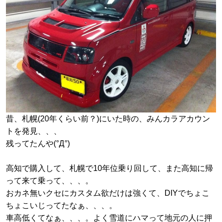
昔、札幌(20年くらい前？)にいた時の、みんカラアカウン
トを発見、、、
残ってたんや(°Д°)
高知で購入して、札幌で10年位乗り回して、また高知に帰
って来て乗って、、、。
おカネ無いクセにカスタム欲だけは強くて、DIYでちょこ
ちょこいじってたなぁ、、、。
車高低くてなぁ、、、。よく雪道にハマって地元の人に押