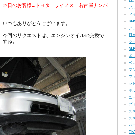
日記 
本日のお客様...トヨタ サイノス 名古屋ナンバ
アル
ー
フォ
BM
いつもありがとうございます。
アウ
今回のリクエストは、エンジンオイルの交換で
日本
すね。
タイ
BM
ボル
ベン
プジ
フィ
シト
ポル
ユー
プリ
スズ
スズ
ハイ
FIA