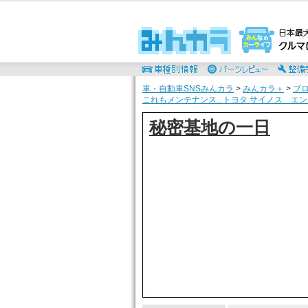
車・自動車SNSみんカラ
>
みんカラ＋
>
ブ
これもメンテナンス...トヨタ サイノス エ
秘密基地の一日