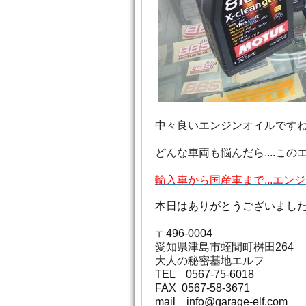
中々良いエンジンオイルです
どんな車両も悩んだら....こ
輸入車から国産車まで...エン
本日はありがとうございまし
〒496-0004
愛知県津島市蛭間町桝田264
大人の秘密基地エルフ
TEL 0567-75-6018
FAX 0567-58-3671
mail info@garage-elf.com