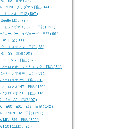
タ 86 日記 ( 37 )
W MINI クラブマン日記 ( 141 )
 ゴルフⅦ 日記 ( 597 )
 Beetle 日記 ( 79 )
 ゴルフヴァリアント 日記 ( 191 )
ジローバー イヴォーグ 日記 ( 96 )
I A5 日記 ( 83 )
タ エスティマ 日記 ( 28 )
タ G's 軍団 ( 98 )
 JETTA５ 日記 ( 82 )
ファロメオ ジュリエッタ 日記 ( 54 )
ンペーン開催中 日記 ( 53 )
ファロメオ159 日記 ( 31 )
ファロメオ147 日記 ( 126 )
ファロメオ156 日記 ( 114 )
DI 8V A3 日記 ( 97 )
W E60 E61 E63 日記 ( 142 )
W E90.91.92 日記 ( 291 )
 MINI F56 日記 ( 366 )
 F10 F11日記 ( 21 )