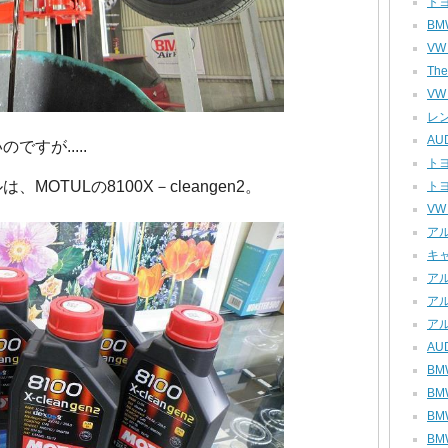
トヨ
BM
VW
The
VW
レン
AUD
すが.....
トヨ
OTULの8100X－cleangen2。
トヨ
VW
アル
キャ
アル
アル
アル
AU
BM
BM
BMW
BMW