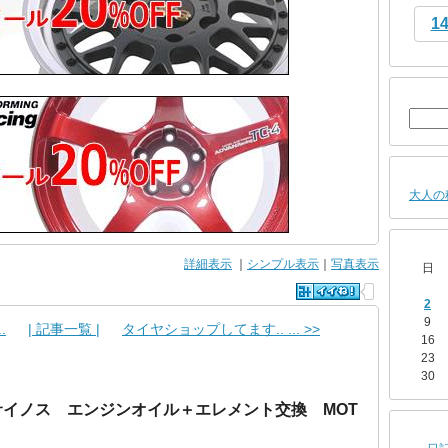
1
大人の
詳細表示
｜
シンプル表示
｜
写真表示
日
2
9
.
| 記事一覧 |
タイヤショップしてます.. ... >>
16
23
30
 サイノス エンジンオイル＋エレメント交換 MOT