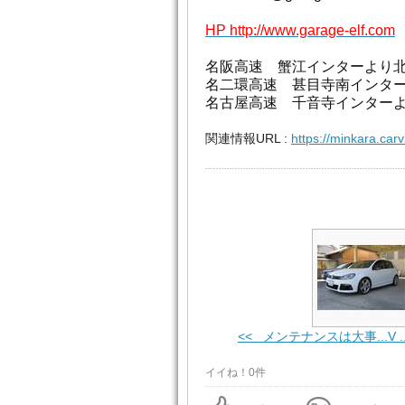
HP http://www.garage-elf.com
名阪高速 蟹江インターより北
名二環高速 甚目寺南インター
名古屋高速 千音寺インターよ
関連情報URL :
https://minkara.car
<< メンテナンスは大事...V ..
イイね！0件