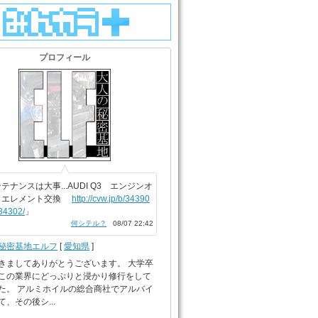
プロフィール
テナンスは大事...AUDI Q3 エンジンオ
＋エレメント交換
http://cvw.jp/b/34390
34302/
」
何シテル？
08/07 22:42
秘密基地エルフ
[
愛知県
]
きましてありがとうございます。 大学卒
この業界にどっぷりと浸かり修行をして
た。 アルミホイルの総合商社でアルバイ
、その後シ...