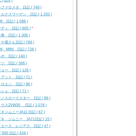
( 629 )
ファロメオ 日記 ( 749 )
ルクスワーゲン 日記 ( 1,250 )
W 日記 ( 1,098 )
ディ 日記 ( 605 )
*
車 日記 ( 1,306 )
ヤ屋さん日記 ( 769 )
W MINI 日記 ( 726 )
ボ 日記 ( 140 )
ツ 日記 ( 306 )
ョー 日記 ( 126 )
アット 日記 ( 71 )
ロエン 日記 ( 96 )
シェ 日記 ( 71 )
ノスロードスター 日記 ( 99 )
ウスZVW30 日記 ( 1,076 )
キジムニーJA11 日記 ( 67 )
キ ジムニー JA71日記 ( 15 )
エース、レジアス 日記 ( 47 )
T 500 日記 ( 434 )