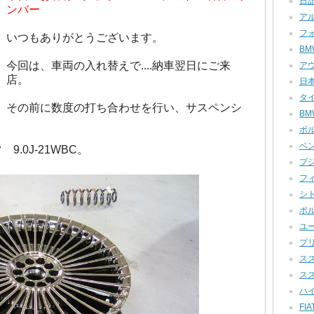
日記 
ンバー
アル
フォ
いつもありがとうございます。
BM
今回は、車両の入れ替えで....納車翌日にご来
アウ
店。
日本
タイ
その前に数度の打ち合わせを行い、サスペンシ
BM
ボル
ベン
.0J-21WBC。
プジ
フィ
シト
ポル
ユー
プリ
スズ
スズ
ハイ
FIA