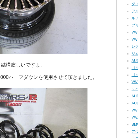
ダイ
アル
ルノ
プリ
VW
VW
レク
ジム
AUD
と結構眩しいですよ。
ゴル
ゴル
i2000ハーフダウンを使用させて頂きました。
VW
スバ
AU
AU
VW
VW
BM
アウ