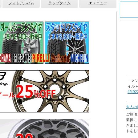
フォトアルバム
ラップタイム
▼メニュー
「メン
イル
4/492
大人の
ご覧頂
業後に
きまし
トをして