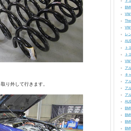
トヨ
BM
VW
The
VW
レン
AUD
トヨ
トヨ
VW
アル
キャ
アル
を取り外して行きます。
アル
アル
AU
BM
BM
BMW
BMW