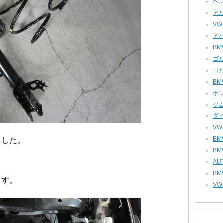
ベン
アル
VW
アバ
BMW
ゴル
ゴル
BM
ホン
ジム
ダイ
VW
BM
ました。
BM
AU
BM
ます。
VW