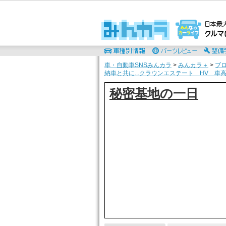
車・自動車SNSみんカラ
>
みんカラ＋
>
ブ
納車と共に...クラウンエステート HV 車
秘密基地の一日