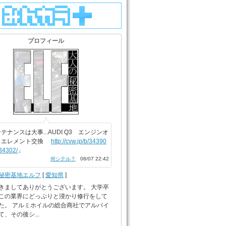
プロフィール
テナンスは大事...AUDI Q3 エンジンオ
＋エレメント交換
http://cvw.jp/b/34390
34302/
」
何シテル？
08/07 22:42
秘密基地エルフ
[
愛知県
]
きましてありがとうございます。 大学卒
この業界にどっぷりと浸かり修行をして
た。 アルミホイルの総合商社でアルバイ
、その後シ...