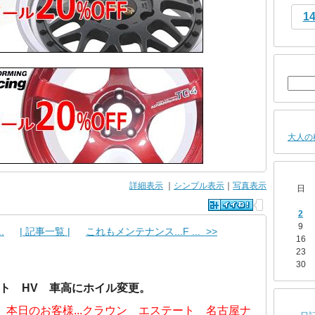
1
大人の
詳細表示
｜
シンプル表示
｜
写真表示
日
2
9
.
| 記事一覧 |
これもメンテナンス...F ... >>
16
23
30
ート HV 車高にホイル変更。
本日のお客様...クラウン エステート 名古屋ナ