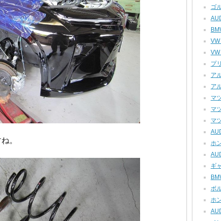
ゴル
AU
BM
VW
VW
プリ
アル
アル
マツ
マツ
マツ
AU
すね。
ホン
AUD
ギャ
BM
ボル
ホン
AUD