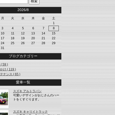
<<
2026/8
>>
月
火
水
木
金
土
1
3
4
5
6
7
8
10
11
12
13
14
15
17
18
19
20
21
22
24
25
26
27
28
29
31
ブログカテゴリー
( 59 )
け ( 119 )
ナンス ( 65 )
愛車一覧
スズキ アルトラパン
可愛いデザインがおじさんのハー
トをくすぐります。
スズキ キャリイトラック