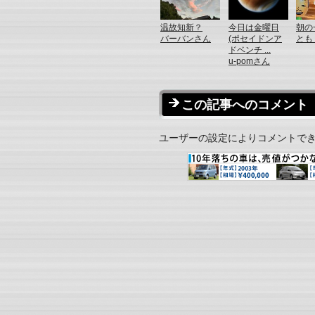
温故知新？
今日は金曜日
朝の
バーバンさん
(ポセイドンア
とも 
ドベンチ ...
u-pomさん
この記事へのコメント
ユーザーの設定によりコメントで