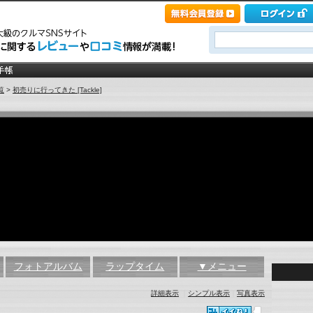
覧
>
初売りに行ってきた [Tackle]
フォトアルバム
ラップタイム
▼メニュー
詳細表示
｜
シンプル表示
｜
写真表示