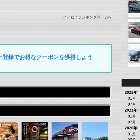
イイね！ランキングページへ
マイカー登録でお得なクーポンを獲得しよう
2022年
01月
07月
2021年
01月
07月
2020年
01月