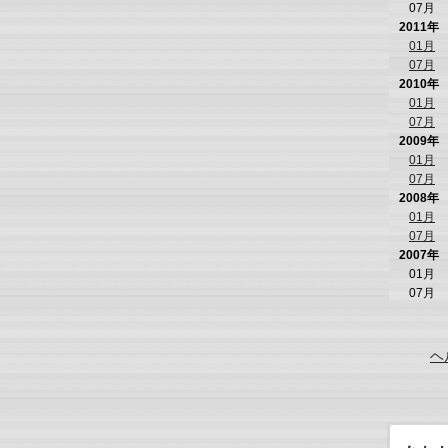
07月
2011年
01月
07月
2010年
01月
07月
2009年
01月
07月
2008年
01月
07月
2007年
01月
07月
ヘ