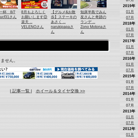
07月
2019年
01月
一杯 8/7
8月もよろしく
【グルメ&お散
知床半島でみん
ucf31さん
お願いします😊
歩】ステーキの
友さんと奇跡の
07月
楽天 ...
あさく ...
ランデ ...
2018年
VELENOさん
narukipapaさ
Zono Motonaさ
01月
ん
ん
07月
2017年
01月
07月
2016年
きません。
01月
07月
2015年
01月
07月
| 記事一覧 |
ホイール＆タイヤ交換 >>
2014年
01月
07月
2013年
01月
07月
2012年
01月