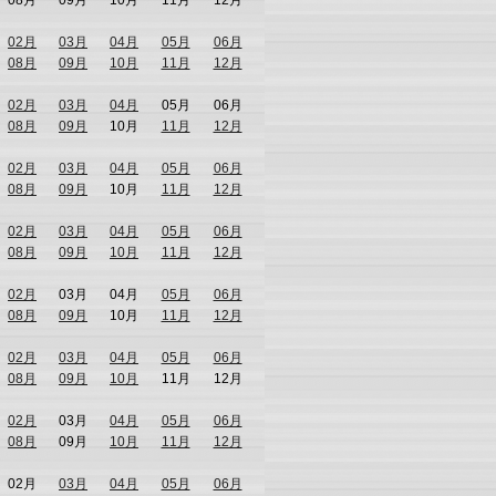
08月
09月
10月
11月
12月
02月
03月
04月
05月
06月
08月
09月
10月
11月
12月
02月
03月
04月
05月
06月
08月
09月
10月
11月
12月
02月
03月
04月
05月
06月
08月
09月
10月
11月
12月
02月
03月
04月
05月
06月
08月
09月
10月
11月
12月
02月
03月
04月
05月
06月
08月
09月
10月
11月
12月
02月
03月
04月
05月
06月
08月
09月
10月
11月
12月
02月
03月
04月
05月
06月
08月
09月
10月
11月
12月
02月
03月
04月
05月
06月