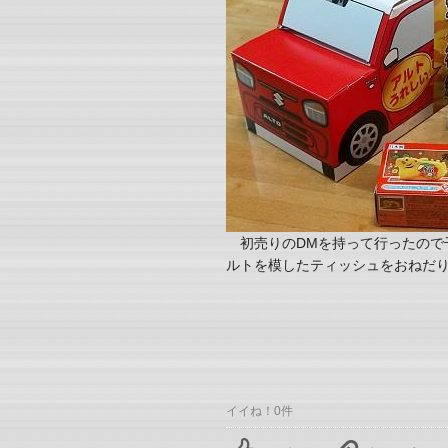
初売りのDMを持って行ったので
ルトを模したティッシュをおねだり
イイね！0件