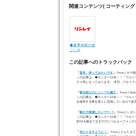
関連コンテンツ
( コーティング
◆夏季休暇の過
ごし方
この記事へのトラックバック
「
是非、使ってみたいです
」
From [ 大十
この記事は、◆モニター10名！！『ウルト
チャ気になっております。 本日、ウルトラハ
「
硬化型なのにシンプル施工
」
From [ N
この記事は、◆モニター10名！！『ウルト
を維持する事を第１に目指しているので是
「
耐久力実感したい???♂?
」
From [ い
この記事は、◆モニター10名！！『ウルト
BOXを載せてますのでいつもルーフメンテに
「
当たりますように！
」
From [ どらたま工