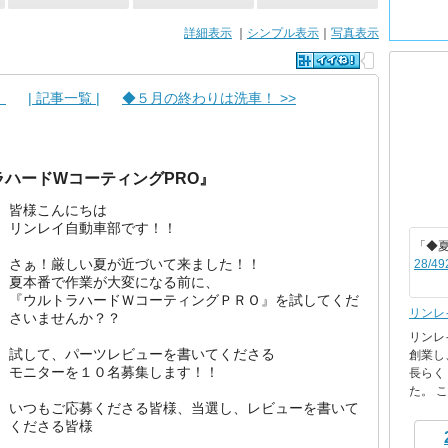
詳細表示
｜
シンプル表示
｜
写真表示
！
| 記事一覧 |
◆５月の終わりは洗車！ >>
ラハードWコーティングPRO』
皆様こんにちは
リンレイ自動車部です！！
「◆
さぁ！厳しい夏が近づいて来ました！！
28/49
夏本番で作業が大変になる前に、
『ウルトラハードＷコーティングＰＲＯ』を試してくだ
リンレ
さいませんか？？
リンレ
試して、パーツレビューを書いてくださる
創業し
モニターを１０名募集します！！
長らく
た。 これ
いつもご応募くださる皆様、当選し、レビューを書いて
くださる皆様