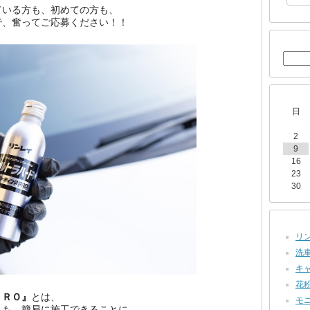
ている方も、初めての方も、
で、
奮ってご応募ください！！
日
2
9
16
23
30
リン
洗車 
キャ
花粉
ＰＲＯ』
とは、
モニ
らも、簡易に施工できることに