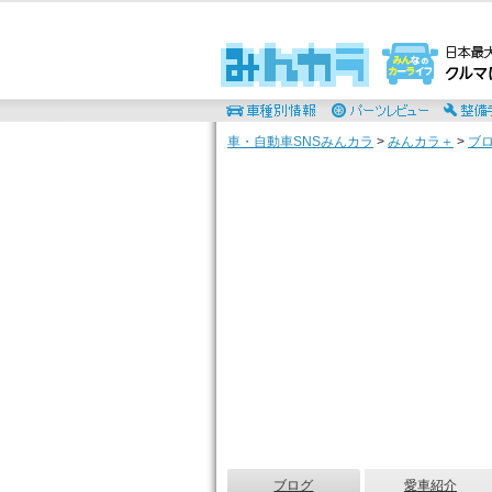
車・自動車SNSみんカラ
>
みんカラ＋
>
ブ
ブログ
愛車紹介