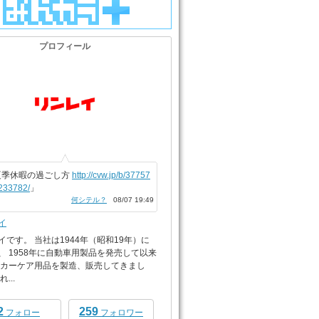
プロフィール
夏季休暇の過ごし方
http://cvw.jp/b/37757
233782/
」
何シテル？
08/07 19:49
イ
イです。 当社は1944年（昭和19年）に
、 1958年に自動車用製品を発売して以来
 カーケア用品を製造、販売してきまし
...
2
259
フォロー
フォロワー