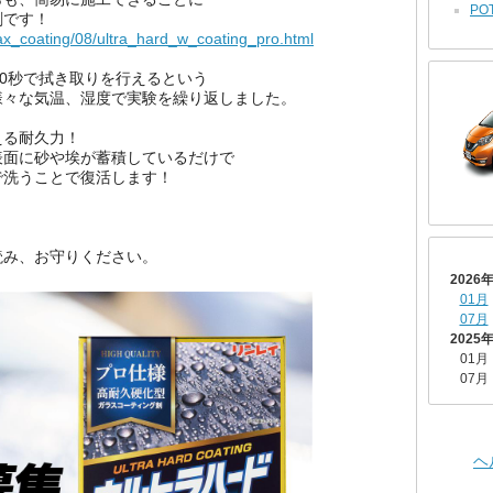
POT
剤です！
wax_coating/08/ultra_hard_w_coating_pro.html
60秒で拭き取りを行えるという
様々な気温、湿度で実験を繰り返しました。
える
耐久力！
表面に砂や埃が蓄積しているだけで
で洗うことで復活します！
読み、お守りください。
2026
01月
07月
2025
01月
07月
ヘ