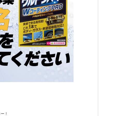
！
ロー！