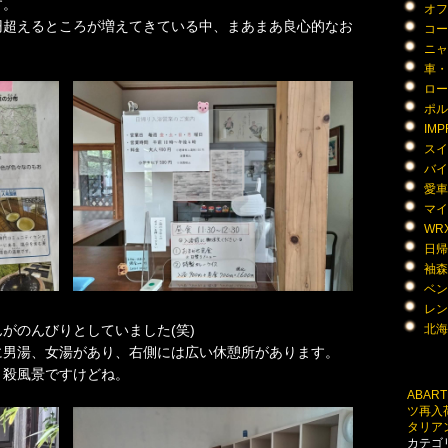
す。
オフ会
00円超えるところが増えてきている中、まあまあ良心的なお
コー
ニャン
車・く
ロー
ポル
IMPR
スイ
バイク
愛車遍
マイ
WRX 
日帰
袖森
ベンツ
レン
がのんびりとしていました(笑)
北海道
に男湯、女湯があり、右側には広い休憩所があります。
と殺風景ですけどね。
ABAR
ツ再入
タリア
カテゴ