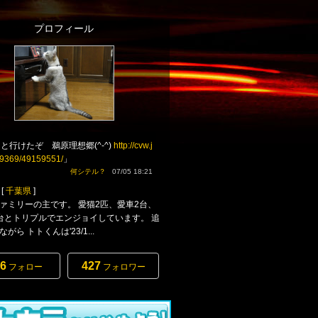
プロフィール
と行けたぞ 鵜原理想郷(^-^)
http://cvw.j
69369/49159551/
」
何シテル？
07/05 18:21
[
千葉県
]
ァミリーの主です。 愛猫2匹、愛車2台、
台とトリプルでエンジョイしています。 追
がら トトくんは'23/1...
6
427
フォロー
フォロワー