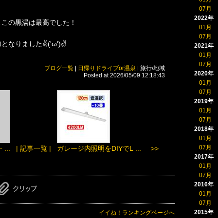
07月
2022年
ここの黒湯は最高でした！
01月
07月
なりました✌('ω')✌
2021年
01月
07月
ブログ一覧
|
日帰りドライブor温泉
| 旅行/地域
2020年
Posted at 2026/05/09 12:18:43
01月
07月
2019年
01月
07月
2018年
01月
07月
..
| 記事一覧 |
ガレージ内照明をDIYでL ... >>
2017年
01月
07月
2016年
01月
07月
2015年
イイね！ランキングページへ