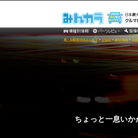
車・自動車SNSみんカラ
>
ブログ
>
旅行/地域
>
ブロ
ちょっと一息いかが