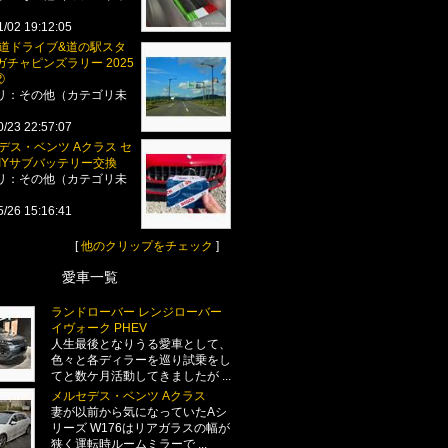
1/02 19:12:05
海道ドライブ&道の駅スタ
ガチャピンズラリー 2025
②
リ：その他（カテゴリ未
0/23 22:57:07
デス・ベンツ Aクラス セ
DIYサブバッテリー交換
リ：その他（カテゴリ未
5/26 15:16:41
[
他のクリップをチェック
]
愛車一覧
ランドローバー レンジローバー
イヴォーク PHEV
人生最後となりうる愛車として、
色々と各ディラーを巡り試乗をし
てと数ケ月活動してきましたが ...
メルセデス・ベンツ Aクラス
妻が以前から気になっていたAシ
リーズ W176はリアガラスの幅が
狭く運転時ルームミラーで ...