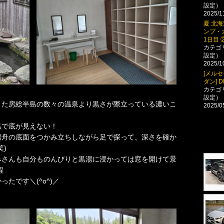
設定）
2025/1
夏 北
ンプ・
1日目 
カテゴ
設定）
2025/1
[メルセ
ダン] 
カテゴ
設定）
きた房総半島の数々の温泉より黒さが際立っている濃いこ
2025/0
黒で底が見えない！
湯舟の底面をつかみ立ちしながら足で探って、深さを確か
)
みさんも自分ものんびりと黒湯に浸かっては窓を開けて景
程
たです＼(^o^)／