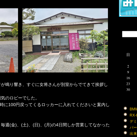
日
2
9
16
23
音が鳴り響き、すぐに女将さんが別室からでてきて挨拶し
30
囲気のロビーでした。
錠時に100円戻ってくるロッカーに入れてくださいと案内し
BMW 
RX-8
デミオ
週(金)、(土)、(日)、(月)の4日間しか営業してなかった
パーツ
出来事