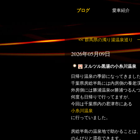
ブログ
愛車紹介
<< 群馬県の濁り湯温泉巡り 一 .
2026年05月09日
ヌルツル黒湯の小糸川温泉 最
日帰り温泉の季節になってきまし
千葉県房総半島には内房側の養老渓
外房側には勝浦温泉or勝浦つるん
何度も日帰りで行ってますが、
今回は千葉県内の君津市にある
小糸川温泉
に行っていました。
房総半島の温泉地で助かることは
のんびりと滞在できます。