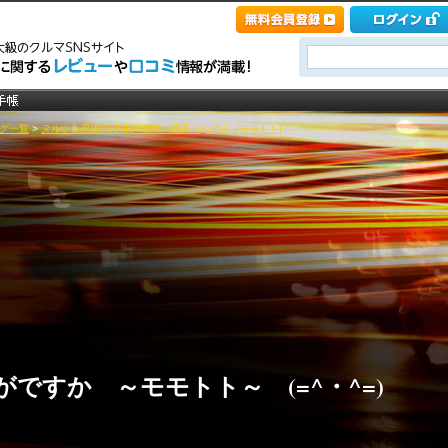
グ一覧
>
ヌルツル黒湯の小糸川温泉 最高ヽ(^o^)丿 [モモトト]
ですか ～モモトト～ (=^・^=)