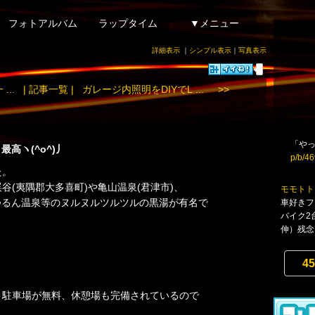
フォトアルバム
ラップタイム
▼メニュー
詳細表示
｜
シンプル表示
｜
写真表示
..
| 記事一覧 |
ガレージ内照明をDIYでL ... >>
「やっ
高ヽ(^o^)丿
p/b/4
た。
谷(夷隅郡大多喜町)や亀山温泉(君津市)、
モモトト
つるん温泉等のヌルヌルツルツルの黒湯が有名で
車好きフ
バイク2
伸）残念な
45
、駐車場が無料、休憩場も完備されているので