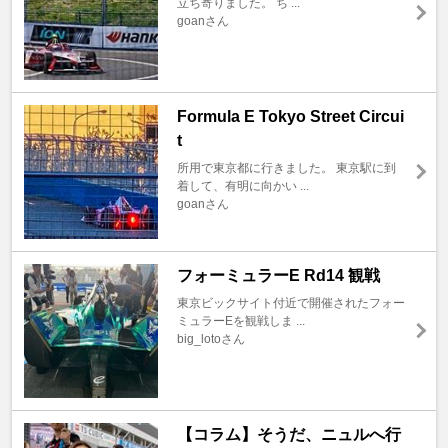
立ち寄りました。 ち ...
goanさん
Formula E Tokyo Street Circui
t
所用で東京都に行きました。 東京駅に到
着して、有明に向かい ...
goanさん
フォーミュラーE Rd14 観戦
東京ビックサイト付近で開催されたフォー
ミュラーEを観戦しま ...
big_lotoさん
【コラム】そうだ、ニュルへ行