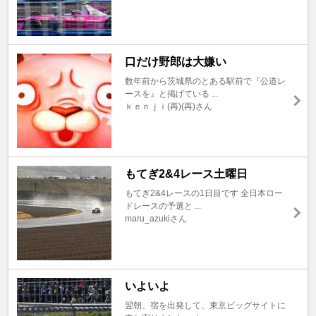
口だけ野郎は大嫌い
数年前から茨城県のとある駅前で『公道レ
ースを』と掲げている ...
ｋｅｎｊｉ(再)(再)さん
もてぎ2&4レース土曜日
もてぎ2&4レースの1日目です 全日本ロー
ドレースの予選と ...
maru_azukiさん
いよいよ
翌朝、宿を出発して、東京ビッグサイトに