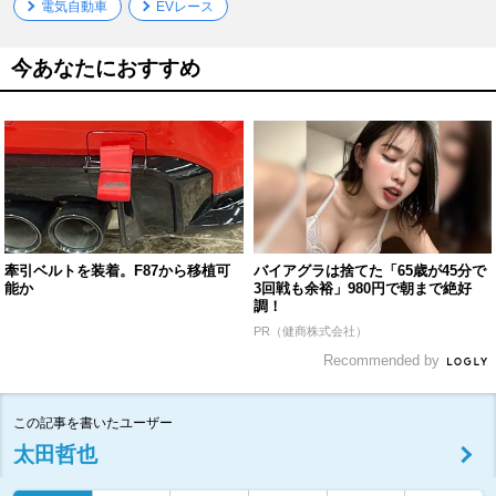
電気自動車
EVレース
今あなたにおすすめ
牽引ベルトを装着。F87から移植可
バイアグラは捨てた「65歳が45分で
能か
3回戦も余裕」980円で朝まで絶好
調！
PR（健商株式会社）
Recommended by
この記事を書いたユーザー
太田哲也