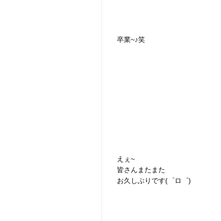
卒業~♪笑
えぇ~
皆さんまたまた
お久しぶりです(゜ロ゜)