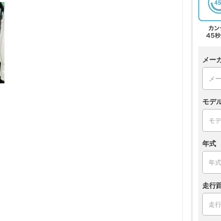
メー
モデ
年式
走行