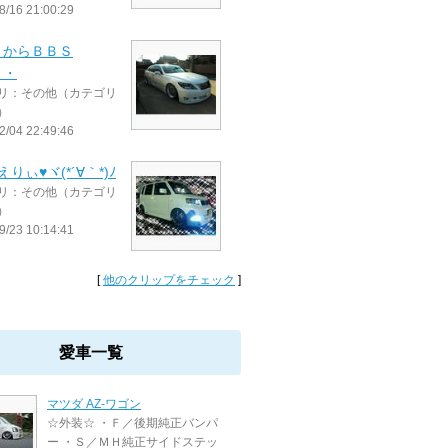
8/16 21:00:29
ＥからＢＢＳ
・・
リ：その他（カテゴリ
）
2/04 22:49:46
りぃ♥ヾ(*´∀｀*)ﾉ
リ：その他（カテゴリ
）
9/23 10:14:41
[
他のクリップをチェック
]
愛車一覧
マツダ AZ-ワゴン
☆外装☆ ・Ｆ／後期純正バンパ
ー ・Ｓ／ＭＨ純正サイドステッ