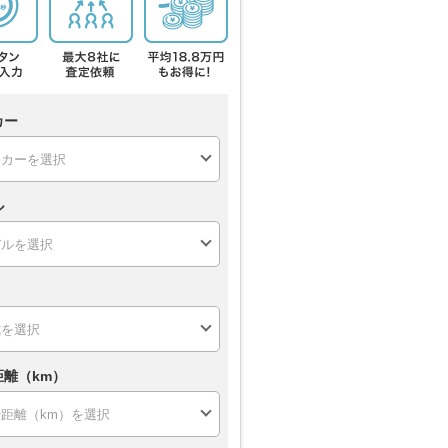
カー
ル
距離（km）