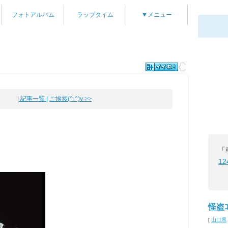
フォトアルバム
ラップタイム
▼メニュー
| 記事一覧 |
ご挨拶(^-^)v >>
「
12
怪盗ｺ
[
山口県