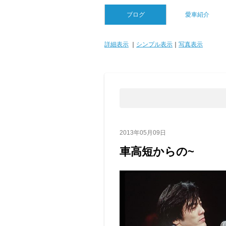
ブログ
愛車紹介
詳細表示
｜
シンプル表示
｜
写真表示
2013年05月09日
車高短からの~