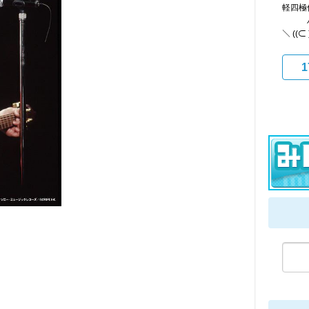
軽四極
ハハ
＼ ((⊂
1