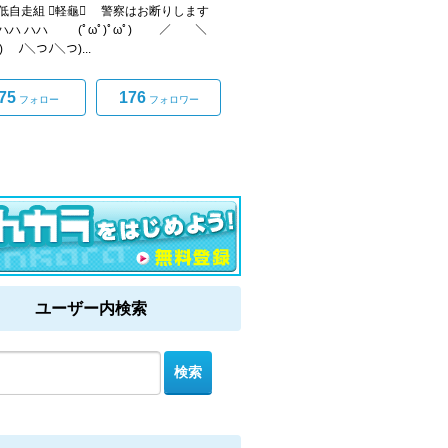
低自走組 軽龜 警察はお断りします
 ハハ (ﾟωﾟ)ﾟωﾟ) ／ ＼
 ) ﾉ＼つﾉ＼つ)...
75
176
フォロー
フォロワー
ユーザー内検索