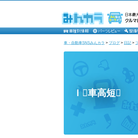
車・自動車SNSみんカラ
>
ブログ
>
日記
>
Ｉ車高短