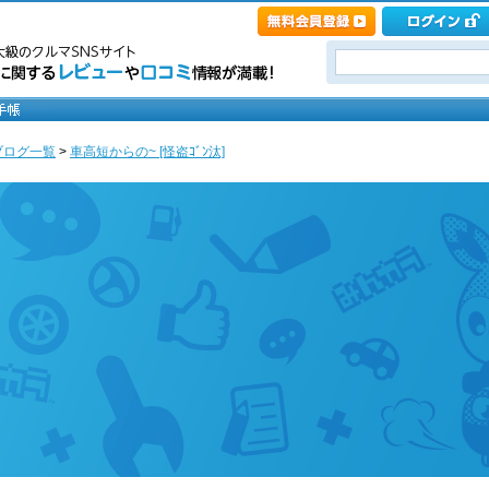
ブログ一覧
>
車高短からの~ [怪盗ｺﾞﾝ汰]