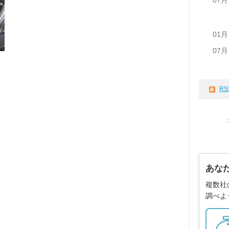
07月
01月
07月
RS
あな
複数社
調べよ