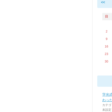
<<
日
2
9
16
23
30
字光
わった
カテゴ
未設定