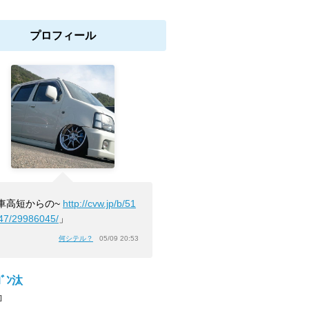
プロフィール
車高短からの~
http://cvw.jp/b/51
47/29986045/
」
何シテル？
05/09 20:53
ﾞﾝ汰
]