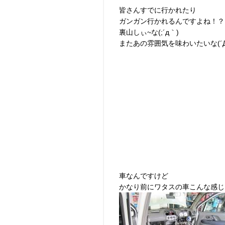
皆さんすでに行かれたり
ガンガン行かれるんですよね！？
裏山しぃ~な(;´д｀)
またあの雰囲気を味わいたいな(´Д
車なんですけど
かなり前にワタスの車こんな感じ