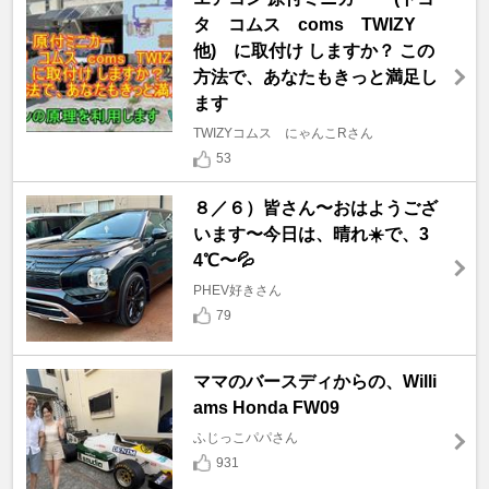
タ コムス coms TWIZY
他) に取付け しますか？ この
方法で、あなたもきっと満足し
ます
TWIZYコムス にゃんこRさん
53
８／６）皆さん〜おはようござ
います〜今日は、晴れ☀️で、3
4℃〜💦
PHEV好きさん
79
ママのバースディからの、Willi
ams Honda FW09
ふじっこパパさん
931