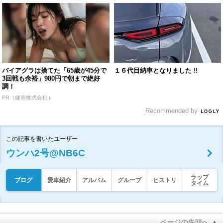
バイアグラは捨てた「65歳が45分で
１６代目納車となりました !!
3回戦も余裕」980円で朝まで絶好
調！
PR（健商株式会社）
Recommended by
この記事を書いたユーザー
ウンハ2号@NB6C
ラップ
ブログ
愛車紹介
アルバム
グループ
ヒストリ
タイム
ページの先頭へ ▲