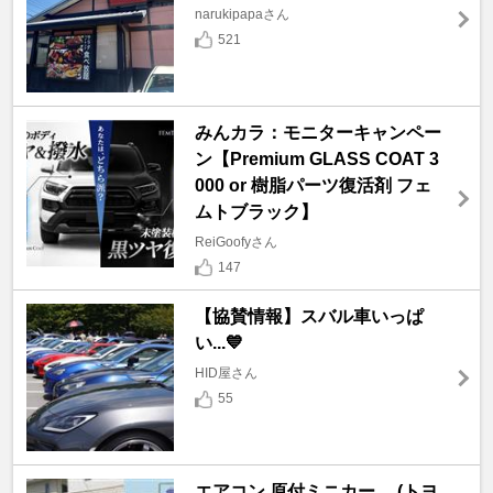
narukipapaさん
521
みんカラ：モニターキャンペー
ン【Premium GLASS COAT 3
000 or 樹脂パーツ復活剤 フェ
ムトブラック】
ReiGoofyさん
147
【協賛情報】スバル車いっぱ
い...💙
HID屋さん
55
エアコン 原付ミニカー (トヨ