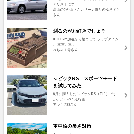
アリストにつ ...
高山の(秋)山さんカリーナ乗りのゆきすと
さん
測るのがお好きでしょ？
0-100km加速から始まって ラップタイム
、 車重、車 ...
ぺちゃ１号さん
シビックRS スポーツモード
を試してみた
8月に購入したシビックRS（FL1）です
が、ようやく走行距 ...
アレキ200さん
車中泊の暑さ対策