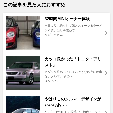
この記事を見た人におすすめ
32時間MINIオーナー体験
本日よりお借りして嫁とスイーツ＆ラーメ
ン＆買い出しを兼ねて ...
かずいささん
カッコ良かった「トヨタ・アリ
スト」
セダンが終わってしまいそうな昨今には出
ないクルマ。 あのト ...
ユタ.さん
やはりこのクルマ、デザインが
いいなあ～♪
X（旧：Twitter）の投稿で、初代トヨタ・