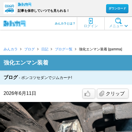
ダウンロード
記事を保存していつでも見られる！
みんカラとは？
ログイン
メニュー
みんカラ
ブログ
日記
ブログ一覧
強化エンマン装着 [gamma]
強化エンマン装着
ブログ
ポンコツセダンでジムカーナ!
2026年6月11日
クリップ