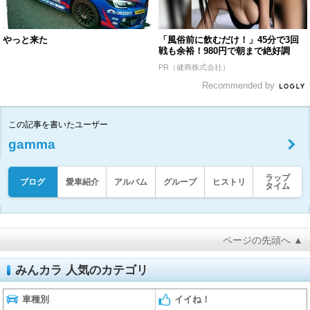
やっと来た
「風俗前に飲むだけ！」45分で3回
戦も余裕！980円で朝まで絶好調
PR（健商株式会社）
Recommended by
この記事を書いたユーザー
gamma
ラップ
ブログ
愛車紹介
アルバム
グループ
ヒストリ
タイム
ページの先頭へ ▲
みんカラ 人気のカテゴリ
車種別
イイね！