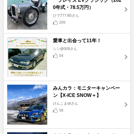
ブレイズ EVクラシック（202
0年式・78.5万円）
ひで777 B5さん
205
愛車と出会って11年！
シン@009さん
54
みんカラ：モニターキャンペー
ン【X-ICE SNOW＋】
けんこまstiさん
56