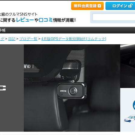
ログ
>
日記
>
ブログ一覧
>
4月版GPSデータ配信開始!! [コムテック]