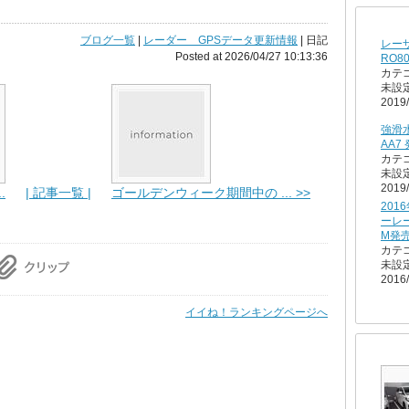
ブログ一覧
|
レーダー GPSデータ更新情報
| 日記
レー
Posted at 2026/04/27 10:13:36
RO8
カテ
未設
2019/
強滑
AA7
カテ
未設
2019/
.
| 記事一覧 |
ゴールデンウィーク期間中の ... >>
201
ーレー
M発
カテ
未設
2016/
イイね！ランキングページへ