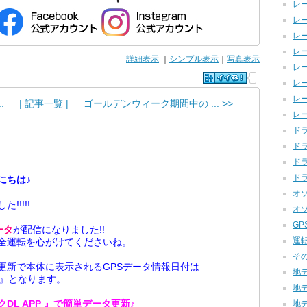
レー
レー
レー
レー
詳細表示
｜
シンプル表示
｜
写真表示
レー
レー
レー
.
| 記事一覧 |
ゴールデンウィーク期間中の ... >>
レー
ドラ
ドラ
ドラ
ドラ
にちは♪
オゾ
!!!!!
オゾ
GP
ータ
が配信になりました!!
運転
全運転を心がけてくださいね。
その
更新で本体に表示されるGPSデータ情報日付は
地デ
/01』となります。
地デ
DL APP 』で
簡単
データ更新
♪
地デ