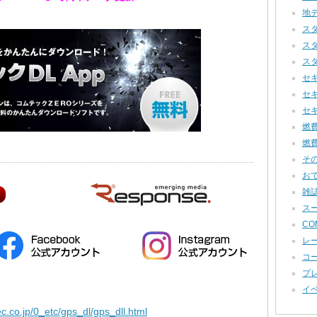
地デ
スタ
スタ
スタ
セキ
セキ
セキ
燃費
燃費
その他
おで
雑誌
スー
COM
レー
コー
プレ
イベ
c.co.jp/0_etc/gps_dl/gps_dll.html