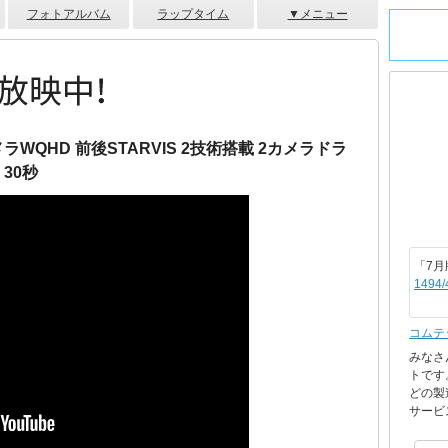
フォトアルバム
ラップタイム
▼メニュー
WQHD 前後STARVIS 2技術搭載 2カメラドラ
30秒
「7月
1494/
コムテ
みなさ
トです
どの製
サービス