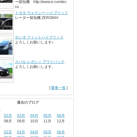
ー探知機 http://www.e-comtec.
co ...
トヨタ ヴォクシー ハイブリッド
レーダー探知機 ZERO84V
ホンダ フィットハイブリッド
よろしくお願いします♪
スバル レガシィ アウトバック
よろしくお願いします。
[
愛車一覧
]
過去のブログ
年
02月
03月
04月
05月
06月
08月
09月
10月
11月
12月
年
02月
03月
04月
05月
06月