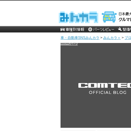
車・自動車SNSみんカラ
>
みんカラ＋
>
ブ
comtecのページ