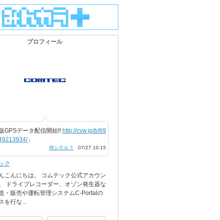
プロフィール
版GPSデータ配信開始!!
http://cvw.jp/b/69
49213934/
」
何シテル？
07/27 10:15
ック
んこんにちは。 コムテック公式アカウン
。 ドライブレコーダー、オゾン発生器な
造・販売や運転管理システムC-Portalの
を行な...