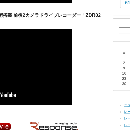
6
S技術搭載 前後2カメラドライブレコーダー「ZDR02
日
2
9
16
23
30
ニュ
レー
レー
レー