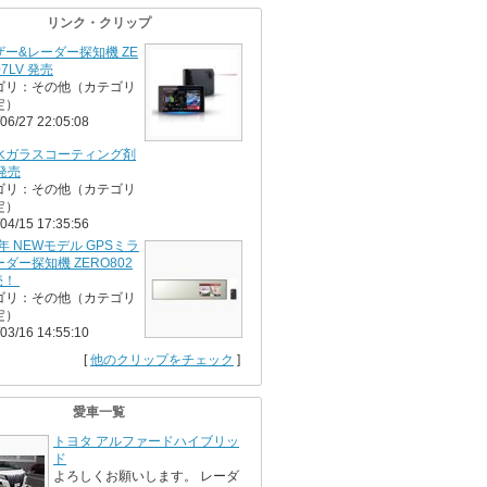
リンク・クリップ
ザー&レーダー探知機 ZE
07LV 発売
ゴリ：その他（カテゴリ
定）
06/27 22:05:08
水ガラスコーティング剤
 発売
ゴリ：その他（カテゴリ
定）
04/15 17:35:56
6年 NEWモデル GPSミラ
ダー探知機 ZERO802
売！
ゴリ：その他（カテゴリ
定）
03/16 14:55:10
[
他のクリップをチェック
]
愛車一覧
トヨタ アルファードハイブリッ
ド
よろしくお願いします。 レーダ