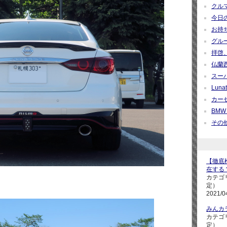
クルマ
今日の疑
お持ち帰
グループ
拝啓、
仏蘭西紀
スーパ
Lunati
カーセ
BMW M
その他 
【徹底検
在する
カテゴ
定）
2021/0
みんカ
カテゴ
定）