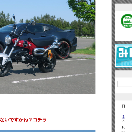
？
日
2
ゃないですかね？コチラ
9
16