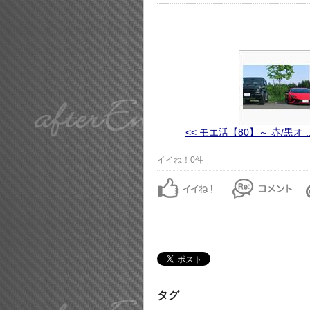
<< モエ活【80】～ 赤/黒オ ..
イイね！0件
タグ