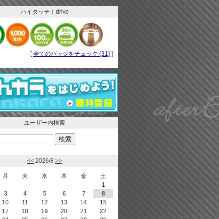
ハイタッチ！drive
[
全てのバッジをチェック (31)
]
ユーザー内検索
<<
2026/8
>>
月
火
水
木
金
土
1
3
4
5
6
7
8
10
11
12
13
14
15
17
18
19
20
21
22