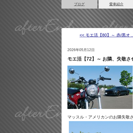
ブログ
愛車紹介
<< モエ活【80】～ 赤/黒オ ..
2026年05月12日
モエ活【72】～ お隣、失敬
マッスル・アメリカンのお隣失敬