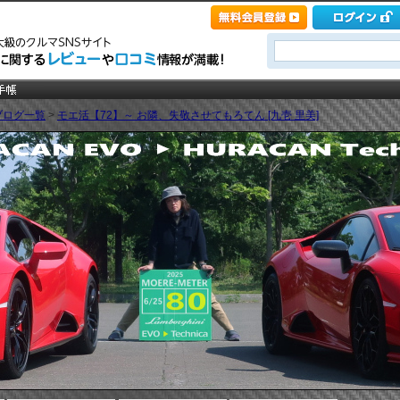
ブログ一覧
>
モエ活【72】～ お隣、失敬させてもろてん [九壱 里美]