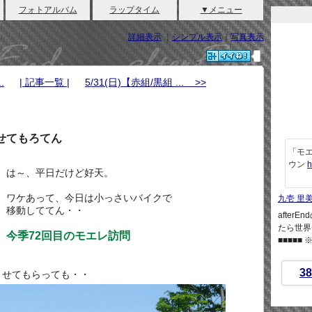
フォトアルバム
ラップタイム
▼メニュー
詳細表示
｜
シンプル表示
｜
写真表示
.
| 記事一覧 |
5/31(日)【赤組/黒組 ... >>
させてもろてん
「モエ
ウン
h
は～、平日だけど好天。
ワケあって、今日は小っさいバイクで
九壱 里
移動しててん・・
afte
たら世界
今季72回目のモエレ訪問
■■■■■
38
させてもらっても・・