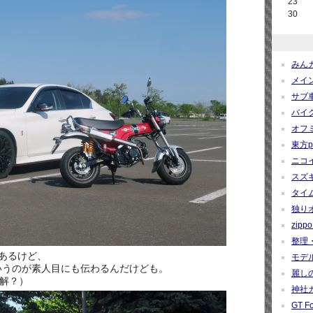
23
30
みんカ
メイン
サブ車
バイク
オフミ関
東方pro
ニコイ
スズギー
タイム
独りオ
zippo 
整理・
あるけど、
モデルカ
いうのが素人目にも伝わるんだけども。
麗しの
解？）
神社カー
GT Fo