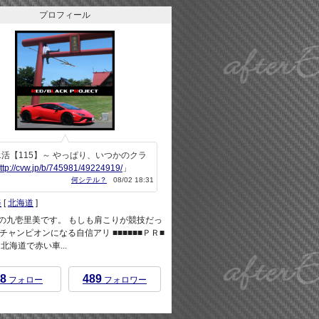
プロフィール
活【115】～ やっぱり、いつかのクラ
ttp://cvw.jp/b/745981/49224919/
」
何シテル？
08/02 18:31
美
[
北海道
]
rEndの九壱里美です。 もしも肩こりが競技だっ
チャンピオンになる自信アリ ■■■■■■ＰＲ■
 ※北海道で赤い車...
8
489
フォロー
フォロワー