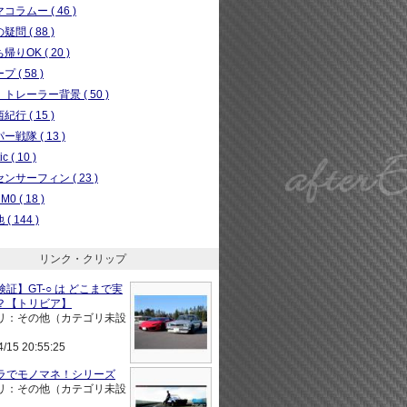
コラムー ( 46 )
問 ( 88 )
りOK ( 20 )
 ( 58 )
トレーラー背景 ( 50 )
行 ( 15 )
ー戦隊 ( 13 )
c ( 10 )
ンサーフィン ( 23 )
0 ( 18 )
( 144 )
リンク・クリップ
証】GT-○ は どこまで実
？【トリビア】
リ：その他（カテゴリ未設
4/15 20:55:25
ラでモノマネ！シリーズ
リ：その他（カテゴリ未設