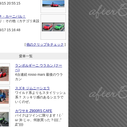
4/15 20:55:15
チ・カーニバル！
リ：その他（カテゴリ未設
3/17 15:16:48
[
他のクリップをチェック
]
愛車一覧
ランボルギーニ ウラカン (クー
ペ)
4台連続 rosso mars 最後のウラ
カン
スズキ ジムニーシエラ
ワイルド系よりもスタイリッシュ
系？ スッキリ感のあるシエラで
いくのぜ。
カワサキ Z900RS CAFE
バイクはツインに限ります！(･`
ω･)b じゃ、何故買った？(((( ;°
Д°))))