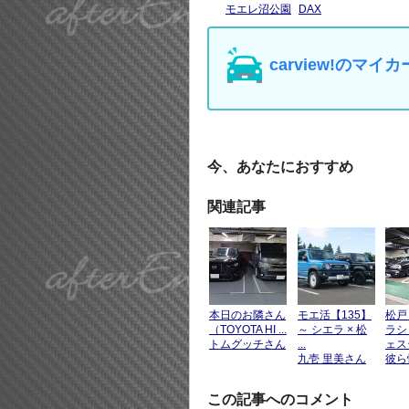
モエレ沼公園
DAX
carview!の
今、あなたにおすすめ
関連記事
本日のお隣さん
モエ活【135】
松戸
（TOYOTA HI ...
～ シエラ × 松
ラシ
トムグッチさん
...
ェステ
九壱 里美さん
彼ら
この記事へのコメント