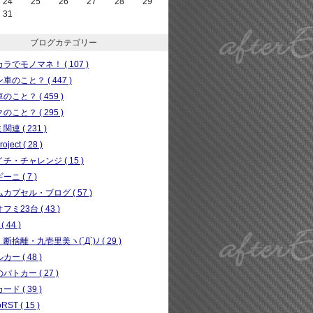
24
25
26
27
28
29
31
ブログカテゴリー
ラでモノマネ！ ( 107 )
車のこと？ ( 447 )
のこと？ ( 459 )
のこと？ ( 295 )
連 ( 231 )
ject ( 28 )
チ・チャレンジ ( 15 )
ニ ( 7 )
カプセル・ブログ ( 57 )
フミ23台 ( 43 )
( 44 )
断捨離・九壱里美ヽ(`Д´)ﾉ ( 29 )
ー ( 48 )
パトカー ( 27 )
ド ( 39 )
RST ( 15 )