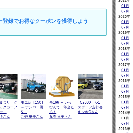
2021年
01月
07月
2020年
マイカー登録でお得なクーポンを獲得しよう
01月
07月
2019年
01月
07月
2018年
01月
07月
2017年
01月
07月
2016年
01月
07月
2015年
01月
まつり ク
モエ活【150】
モ166 ～ いっ
TC2000 K-1
ックカーフ
～ ナンバー回
ぴんで一等当た
スポーツ走行会
07月
 ...
& ...
る！
キン＠Gさん
2014年
快さん
九壱 里美さん
九壱 里美さん
01月
07月
2013年