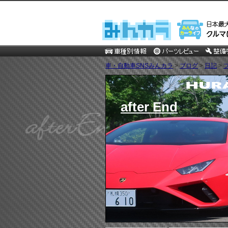
車・自動車SNSみんカラ
>
ブログ
>
日記
>
after End