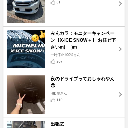
61
みんカラ：モニターキャンペー
ン【X-ICE SNOW＋】 お任せ下
さいm(_ _)m
一時停止100%さん
207
夜のドライブっておしゃれやん
😙
HID屋さん
110
出張②