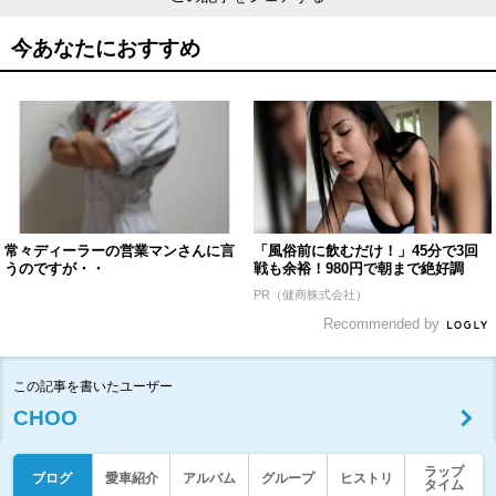
今あなたにおすすめ
常々ディーラーの営業マンさんに言
「風俗前に飲むだけ！」45分で3回
うのですが・・
戦も余裕！980円で朝まで絶好調
PR（健商株式会社）
Recommended by
この記事を書いたユーザー
CHOO
ラップ
ブログ
愛車紹介
アルバム
グループ
ヒストリ
タイム