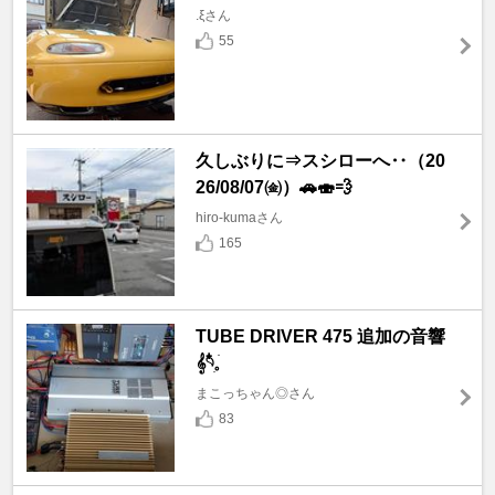
.ξさん
55
久しぶりに⇒スシローへ‥（20
26/08/07㈮）🚗🍣💨
hiro-kumaさん
165
TUBE DRIVER 475 追加の音響
𝄞𓄹໋ׅ𓈒ׁ
まこっちゃん◎さん
83