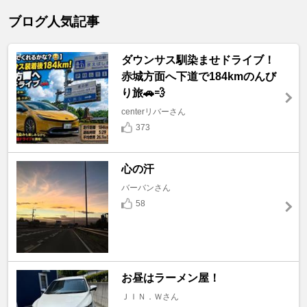
ブログ人気記事
ダウンサス馴染ませドライブ！
赤城方面へ下道で184kmのんび
り旅🚗💨
centerリバーさん
373
心の汗
バーバンさん
58
お昼はラーメン屋！
ＪＩＮ．Ｗさん