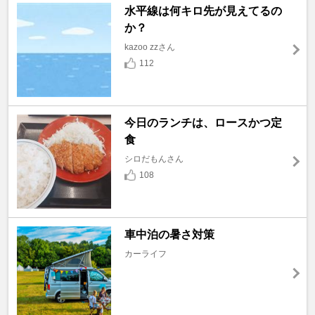
水平線は何キロ先が見えてるの
か？
kazoo zzさん
112
今日のランチは、ロースかつ定
食
シロだもんさん
108
車中泊の暑さ対策
カーライフ