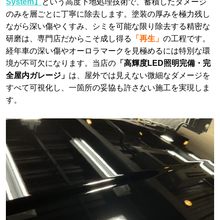
System】
という高度下地処理技術で、蓄積したダメージ
のみを層ごとに丁寧に除去します。塗装の厚みを極力残し
ながら深い傷やくすみ、シミを可能な限り除去する精密な
研磨は、専門店だからこそ成し得る
「再生」
の工程です。
経年車の深い傷やオーロラマークを見極めるには特別な環
境が不可欠になります。当店の
「高輝度LED照明完備・完
全屋内ガレージ」
は、屋外では見えない微細なダメージを
すべて可視化し、一箇所の妥協も許さない施工を実現しま
す。