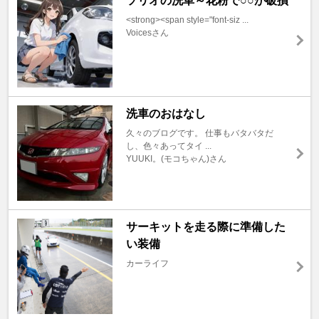
ソリオの洗車～花粉で○○が破損
<strong><span style="font-siz ...
Voicesさん
洗車のおはなし
久々のブログです。 仕事もバタバタだ
し、色々あってタイ ...
YUUKI。(モコちゃん)さん
サーキットを走る際に準備した
い装備
カーライフ