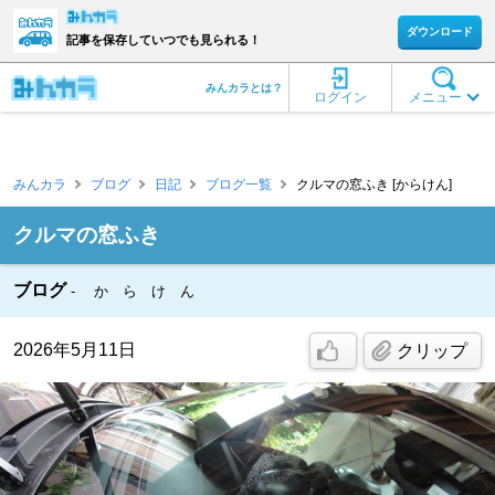
ダウンロード
記事を保存していつでも見られる！
みんカラとは？
ログイン
メニュー
みんカラ
ブログ
日記
ブログ一覧
クルマの窓ふき [からけん]
クルマの窓ふき
ブログ
か ら け ん
2026年5月11日
クリップ