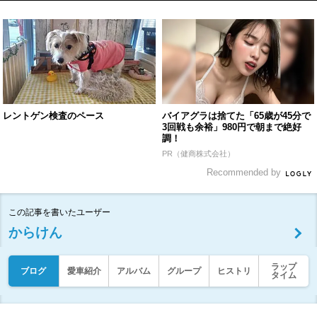
レントゲン検査のペース
バイアグラは捨てた「65歳が45分で
3回戦も余裕」980円で朝まで絶好
調！
PR（健商株式会社）
Recommended by
この記事を書いたユーザー
からけん
ラップ
ブログ
愛車紹介
アルバム
グループ
ヒストリ
タイム