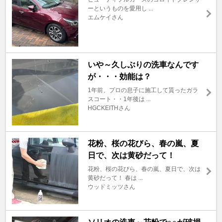
ーというものを愛用し ...
エムケイさん
いや～久しぶりの洗車なんです
が・・・効能は？
1年前、プロの息子に施工して貰ったガラ
スコート・・1年後は ...
HGCKEITHさん
花粉、桜の花びら、春の嵐、夏
日で、次は黄砂だって！
花粉、桜の花びら、春の嵐、夏日で、次は
黄砂だって！ 春は ...
ウッドミッツさん