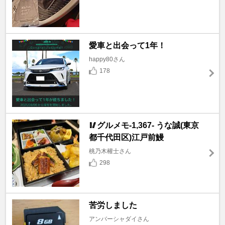
愛車と出会って1年！
happy80さん
178
🥢グルメモ-1,367- うな誠(東京
都千代田区)江戸前鰻
桃乃木權士さん
298
苦労しました
アンバーシャダイさん