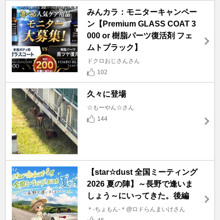
みんカラ：モニターキャンペー
ン【Premium GLASS COAT 3
000 or 樹脂パーツ復活剤 フェ
ムトブラック】
ドクロおじさんさん
102
久々に登場
☆もーやん☆さん
144
【star☆dust 全国ミーティング
2026 夏の陣】～長野で逢いま
しょう～にいってきた。後編
＊-ちょもん-＊@ロドらんまいけさん