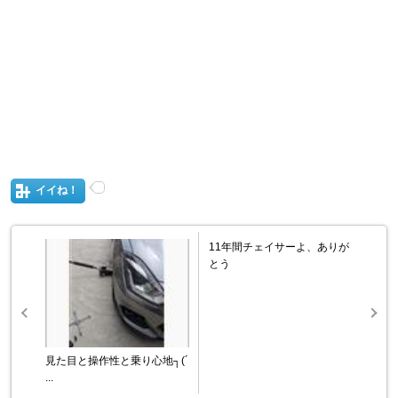
イイね！
11年間チェイサーよ、ありが
とう
見た目と操作性と乗り心地┐⁠(⁠´⁠
...