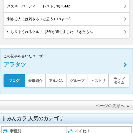
スズキ バーディー レストア終/ GM2
刺さる人には刺さる（と思う）/ n.yam3
いじりまくれるクルマ（8年が経ちました .../ きたもん
この記事を書いたユーザー
アラタツ
ラップ
ブログ
愛車紹介
アルバム
グループ
ヒストリ
タイム
ページの先頭へ ▲
みんカラ 人気のカテゴリ
車種別
イイね！