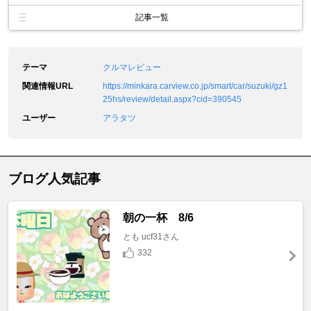
記事一覧
テーマ
クルマレビュー
関連情報URL
https://minkara.carview.co.jp/smart/car/suzuki/gz1
25hs/review/detail.aspx?cid=390545
ユーザー
アラタツ
ブログ人気記事
朝の一杯 8/6
とも ucf31さん
332