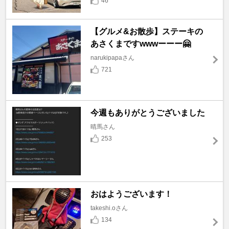
46
【グルメ&お散歩】ステーキの
あさくまですwwwーーー🤗
narukipapaさん
721
今週もありがとうございました
晴馬さん
253
おはようございます！
takeshi.oさん
134