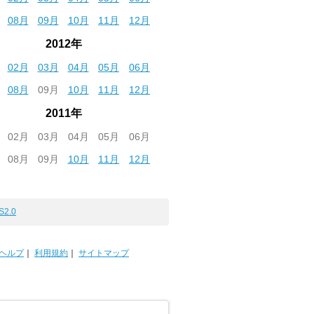
08月
09月
10月
11月
12月
2012年
02月
03月
04月
05月
06月
08月
09月
10月
11月
12月
2011年
02月
03月
04月
05月
06月
08月
09月
10月
11月
12月
S2.0
ヘルプ
｜
利用規約
｜
サイトマップ