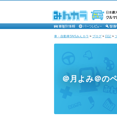
車・自動車SNSみんカラ
>
ブログ
>
日記
>
＠月よみ＠の