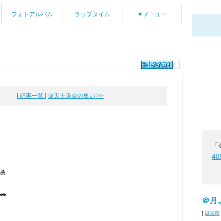
フォトアルバム
ラップタイム
▼メニュー
| 記事一覧 |
＠天十道＠の集い >>
「
40


＠月
[
滋賀県