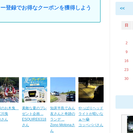
マイカー登録でお得なクーポンを獲得しよう
<<
日
2
9
16
23
30
和のお木曳
素敵な夏のプレ
知床半島でみん
やっぱりヘッド
宮川曳
ゼント企画 ...
友さんと奇跡の
ライトが暗いな
勢さん
ESQUIRE6318
ランデ ...
ぁ〜😂
さん
Zono Motonaさ
コッペパパさん
ん