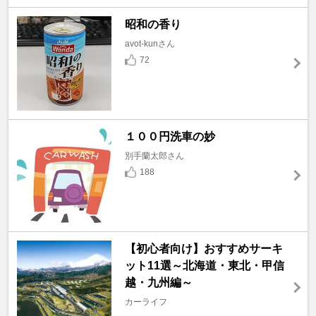
昭和の香り
avot-kunさん
72
１００円洗車の妙
別手蘭太郎さん
188
【初心者向け】おすすめサーキ
ット11選～北海道・東北・甲信
越・九州編～
カーライフ