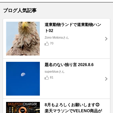
ブログ人気記事
道東動物ランドで道東動物ハン
ト02
Zono Motonaさん
70
題名のない独り言 2026.8.6
superblueさん
81
8月もよろしくお願いします😊
楽天マラソンでVELENO商品が