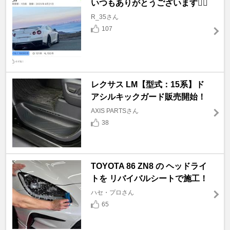
いつもありがとうございます🙇‍♂️
R_35さん
107
レクサス LM【型式：15系】ド
アシルキックガード販売開始！
AXIS PARTSさん
38
TOYOTA 86 ZN8 の ヘッドライ
トを リバイバルシートで施工！
ハセ・プロさん
65