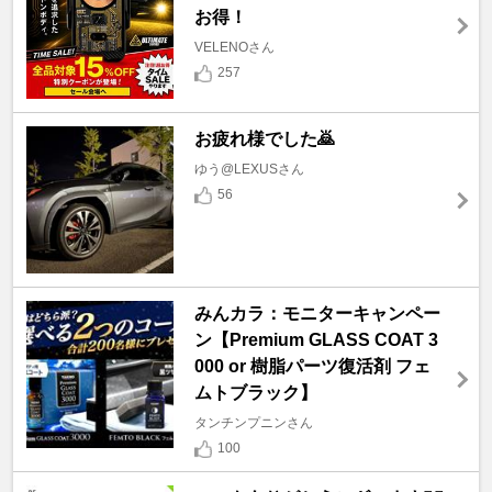
お得！
VELENOさん
257
お疲れ様でした🙇
ゆう@LEXUSさん
56
みんカラ：モニターキャンペー
ン【Premium GLASS COAT 3
000 or 樹脂パーツ復活剤 フェ
ムトブラック】
タンチンプニンさん
100