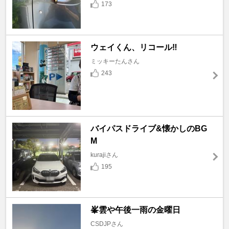
173
ウェイくん、リコール‼️
ミッキーたんさん
243
バイパスドライブ&懐かしのBG
M
kurajiさん
195
峯雲や午後一雨の金曜日
CSDJPさん