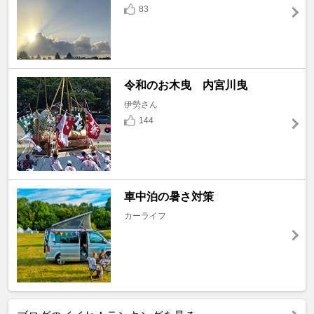
83
令和のお木曳 内宮川曳
伊勢さん
144
車中泊の暑さ対策
カーライフ