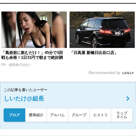
「風俗前に飲むだけ！」45分で3回
「日高屋 新橋日比谷口店」
戦も余裕！1日31円で朝まで絶好調
PR（健商株式会社）
Recommended by
この記事を書いたユーザー
しいたけ@組長
ラップ
ブログ
愛車紹介
アルバム
グループ
ヒストリ
タイム