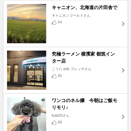
キャニオン、北海道の片田舎で
キャニオンゴールドさん
54
究極ラーメン 横濱家 都筑イン
ター店
こうた with プレッサさん
85
ワンコのネル嬢 今朝はご飯モ
リモリ♪
kuta55さん
68