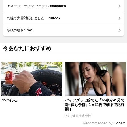
アネーロコラソン フェデル/ monoburo
札幌で大雪対応しました。/ yut226
冬眠の続き/ Roy’
今あなたにおすすめ
ヤバイ人。
バイアグラは捨てた「65歳が45分で
3回戦も余裕」1日31円で朝まで絶好
調！
PR（健商株式会社）
Recommended by