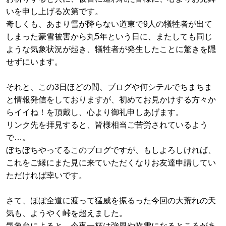
いを申し上げる次第です。
奇しくも、あまり雪が降らない道東で9人の犠牲者が出て
しまった豪雪被害から丸5年という日に、またしても同じ
ような気象状況が起き、犠牲者が発生したことに驚きを隠
せずにいます。
それと、この3日ほどの間、ブログや何シテルでちまちま
と情報発信をしておりますが、初めてお見かけする方々か
らイイね！を頂戴し、心より御礼申しあげます。
リンク先を拝見すると、皆様相当ご苦労されているよう
で…。
ぼちぼちやってるこのブログですが、もしよろしければ、
これをご縁にまた見に来ていただくなりお友達申請してい
ただければ幸いです。
さて、ほぼ全道に渡って猛威を振るった今回の大荒れの天
気も、ようやく峠を超えました。
気象台によると、今夜一杯は強風や吹雪になるところがあ