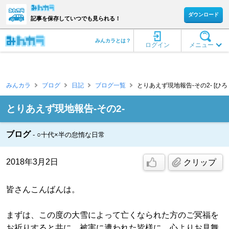
ダウンロード
記事を保存していつでも見られる！
みんカラとは？
ログイン
メニュー
みんカラ
ブログ
日記
ブログ一覧
とりあえず現地報告-その2- [ひ
とりあえず現地報告-その2-
ブログ
○十代×半の怠惰な日常
2018年3月2日
クリップ
皆さんこんばんは。
まずは、この度の大雪によって亡くなられた方のご冥福を
お祈りすると共に、被害に遭われた皆様に、心よりお見舞