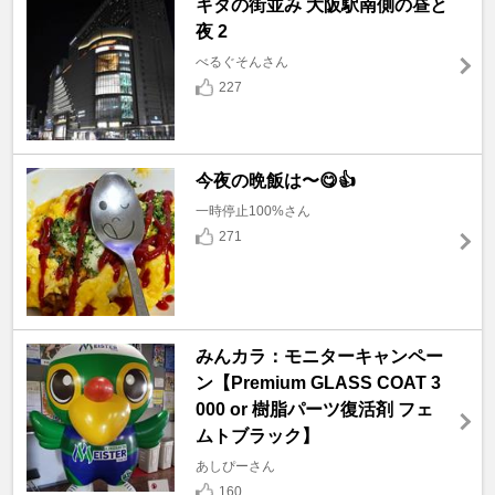
キタの街並み 大阪駅南側の昼と
夜 2
べるぐそんさん
227
今夜の晩飯は〜😋👍
一時停止100%さん
271
みんカラ：モニターキャンペー
ン【Premium GLASS COAT 3
000 or 樹脂パーツ復活剤 フェ
ムトブラック】
あしぴーさん
160