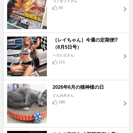
コンセプトさん
50
［レイちゃん］今週の定期便⁉️
（8月5日号）
ヘロヒロさん
111
2026年6月の猫神様の日
どんみみさん
180