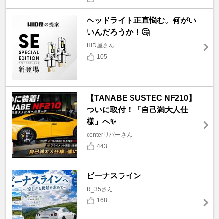
ヘッドライト正直悩む。何がい
いんだろうか！🤔
HID屋さん
105
【TANABE SUSTEC NF210】
ついに取付！「自己満大人仕
様」へ✨
centerリバーさん
443
ビーナスライン
R_35さん
168