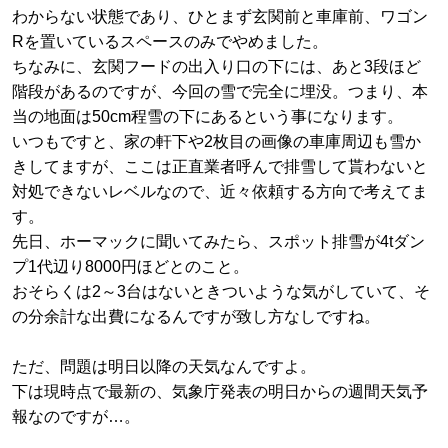
わからない状態であり、ひとまず玄関前と車庫前、ワゴン
Rを置いているスペースのみでやめました。
ちなみに、玄関フードの出入り口の下には、あと3段ほど
階段があるのですが、今回の雪で完全に埋没。つまり、本
当の地面は50cm程雪の下にあるという事になります。
いつもですと、家の軒下や2枚目の画像の車庫周辺も雪か
きしてますが、ここは正直業者呼んで排雪して貰わないと
対処できないレベルなので、近々依頼する方向で考えてま
す。
先日、ホーマックに聞いてみたら、スポット排雪が4tダン
プ1代辺り8000円ほどとのこと。
おそらくは2～3台はないときついような気がしていて、そ
の分余計な出費になるんですが致し方なしですね。
ただ、問題は明日以降の天気なんですよ。
下は現時点で最新の、気象庁発表の明日からの週間天気予
報なのですが…。