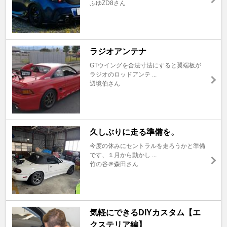
ふゆZD8さん
ラジオアンテナ
GTウイングを合法寸法にすると翼端板が
ラジオのロッドアンテ ...
辺境伯さん
久しぶりに走る準備を。
今度の休みにセントラルを走ろうかと準備
です、１月から動かし ...
竹の谷＠森田さん
気軽にできるDIYカスタム【エ
クステリア編】