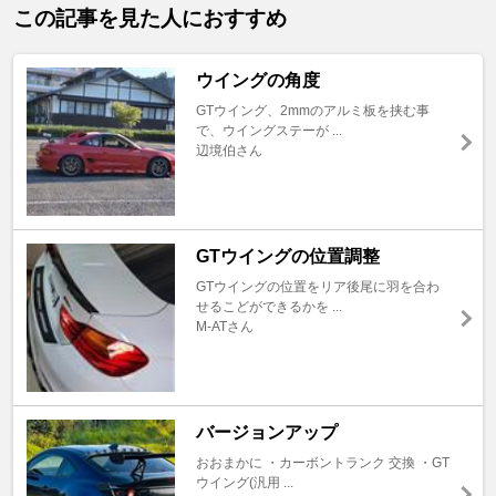
この記事を見た人におすすめ
ウイングの角度
GTウイング、2mmのアルミ板を挟む事
で、ウイングステーが ...
辺境伯さん
GTウイングの位置調整
GTウイングの位置をリア後尾に羽を合わ
せるこどができるかを ...
M-ATさん
バージョンアップ
おおまかに ・カーボントランク 交換 ・GT
ウイング(汎用 ...