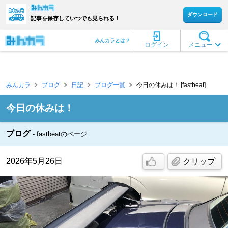
ダウンロード
記事を保存していつでも見られる！
みんカラとは？
ログイン
メニュー
みんカラ
ブログ
日記
ブログ一覧
今日の休みは！ [fastbeat]
今日の休みは！
ブログ
fastbeatのページ
2026年5月26日
クリップ